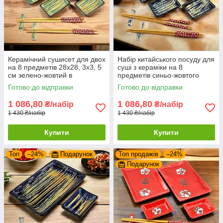
Керамічний сушисет для двох
Набір китайського посуду для
на 8 предметів 28х28, 3х3, 5
суші з кераміки на 8
см зелено-жовтий в
предметів синьо-жовтого
подарунковій упаковці
кольору для двох
Готово до відправки
Готово до відправки
1 086,80
1 086,80
₴/набір
₴/набір
1 430 ₴/набір
1 430 ₴/набір
Купити
Купити
Топ
–24%
Подарунок
Топ продажів
–24%
Подарунок