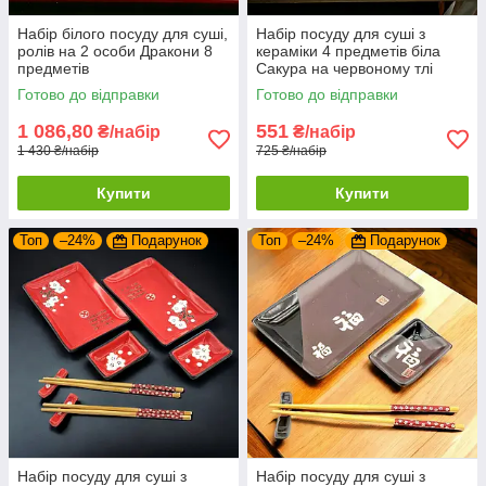
Набір білого посуду для суші,
Набір посуду для суші з
ролів на 2 особи Дракони 8
кераміки 4 предметів біла
предметів
Сакура на червоному тлі
28х14 см
Готово до відправки
Готово до відправки
1 086,80
551
₴/набір
₴/набір
1 430 ₴/набір
725 ₴/набір
Купити
Купити
Топ
–24%
Подарунок
Топ
–24%
Подарунок
Набір посуду для суші з
Набір посуду для суші з