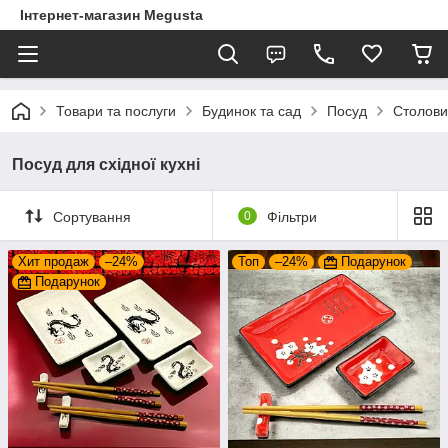
Інтернет-магазин Megusta
Товари та послуги
Будинок та сад
Посуд
Столови
Посуд для східної кухні
Сортування
0
Фільтри
Хит продаж
–24%
Топ
–24%
Подарунок
Подарунок