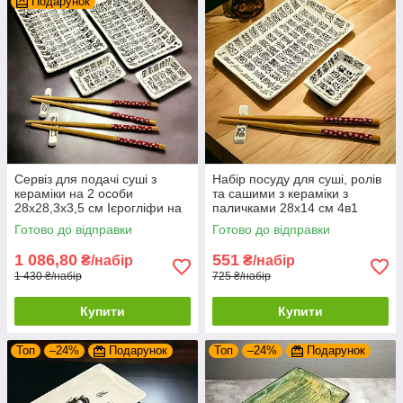
Подарунок
Сервіз для подачі суші з
Набір посуду для суші, ролів
кераміки на 2 особи
та сашими з кераміки з
28х28,3х3,5 см Ієрогліфи на
паличками 28х14 см 4в1
білому тлі
Ієрогліфи
Готово до відправки
Готово до відправки
1 086,80
551
₴/набір
₴/набір
1 430 ₴/набір
725 ₴/набір
Купити
Купити
Топ
–24%
Подарунок
Топ
–24%
Подарунок