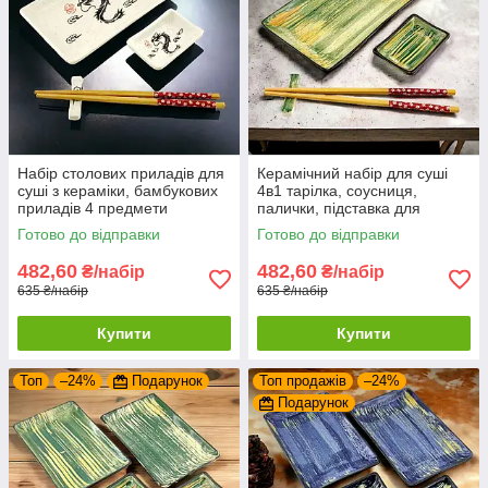
Набір столових приладів для
Керамічний набір для суші
суші з кераміки, бамбукових
4в1 тарілка, соусниця,
приладів 4 предмети
палички, підставка для
Дракони в подарунковій
паличок у подарунковій
Готово до відправки
Готово до відправки
упаковці
упаковці
482,60
482,60
₴/набір
₴/набір
635 ₴/набір
635 ₴/набір
Купити
Купити
Топ
–24%
Подарунок
Топ продажів
–24%
Подарунок