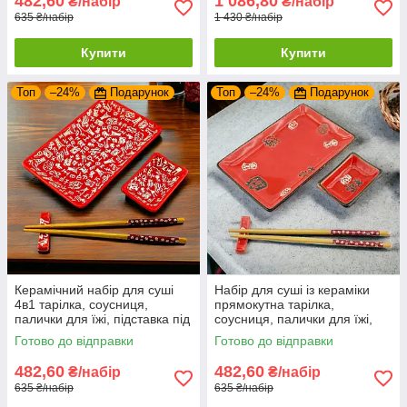
482,60
1 086,80
₴/набір
₴/набір
635 ₴/набір
1 430 ₴/набір
Купити
Купити
Топ
–24%
Подарунок
Топ
–24%
Подарунок
Керамічний набір для суші
Набір для суші із кераміки
4в1 тарілка, соусниця,
прямокутна тарілка,
палички для їжі, підставка під
соусниця, палички для їжі,
палички 28х14 см
підставка під палички 28х14
Готово до відправки
Готово до відправки
см
482,60
482,60
₴/набір
₴/набір
635 ₴/набір
635 ₴/набір