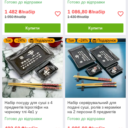
Готово до відправки
Готово до відправки
28*14*4см
1 482
1 086,80
₴/набір
₴/набір
1 950 ₴/набір
1 430 ₴/набір
Купити
Купити
Топ
–24%
Подарунок
Топ
–24%
Подарунок
Набір посуду для суші з 4
Набір сервірувальний для
предметів Ієрогліфи на
подачі суші, ролів з кераміки
чорному тлі 4в1 у
на 2 персони 8 предметів
подарунковій упаковці
28х28,3х3,5 см Ієрогліфи
Готово до відправки
Готово до відправки
28*14*4см