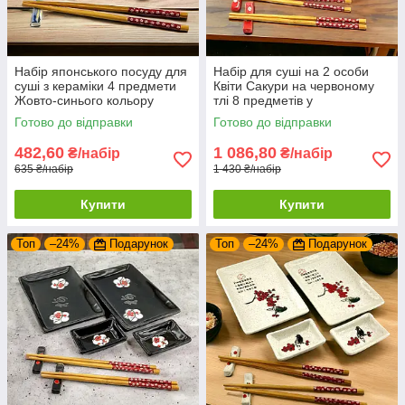
Набір японського посуду для
Набір для суші на 2 особи
суші з кераміки 4 предмети
Квіти Сакури на червоному
Жовто-синього кольору
тлі 8 предметів у
28х14 см.
подарунковій упаковці
Готово до відправки
Готово до відправки
482,60
1 086,80
₴/набір
₴/набір
635 ₴/набір
1 430 ₴/набір
Купити
Купити
Топ
–24%
Подарунок
Топ
–24%
Подарунок