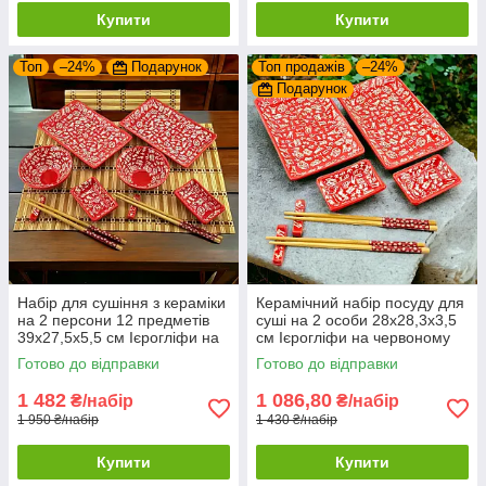
Купити
Купити
Топ
–24%
Подарунок
Топ продажів
–24%
Подарунок
Набір для сушіння з кераміки
Керамічний набір посуду для
на 2 персони 12 предметів
суші на 2 особи 28х28,3х3,5
39х27,5х5,5 см Ієрогліфи на
см Ієрогліфи на червоному
червоному тлі
тлі в подарунковій упаковці
Готово до відправки
Готово до відправки
1 482
1 086,80
₴/набір
₴/набір
1 950 ₴/набір
1 430 ₴/набір
Купити
Купити