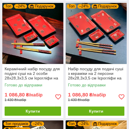
Топ
–24%
Подарунок
Топ
–24%
Подарунок
Керамічний набір посуду для
Набір посуду для подачі суші
подачі суші на 2 особи
з кераміки на 2 персони
28х28,3х3,5 см Ієрогліфи на
28х28,3х3,5 см Ієрогліфи на
червоному тлі
червоному тлі
Готово до відправки
Готово до відправки
1 086,80
1 086,80
₴/набір
₴/набір
1 430 ₴/набір
1 430 ₴/набір
Купити
Купити
Топ продажів
–24%
Топ
–24%
Подарунок