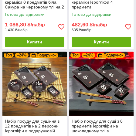
кераміки 8 предметів біла
кераміки Ієрогліфи 4
Сакура на червоному тлі на 2
предмети
персони
Готово до відправки
Готово до відправки
1 086,80
482,60
₴/набір
₴/набір
1 430 ₴/набір
635 ₴/набір
Купити
Купити
Топ
–24%
Подарунок
Топ
–24%
Подарунок
Набір посуду для сушіння з
Набір посуду для суші з 8
12 предметів на 2 персони
предметів Ієрогліфи на
Ієрогліфи в подарунковій
шоколадному тлі в
упаковці
подарунковій упаковці