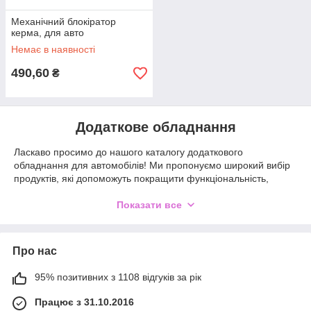
Механічний блокіратор
керма, для авто
Немає в наявності
490,60
₴
Додаткове обладнання
Ласкаво просимо до нашого каталогу додаткового
обладнання для автомобілів! Ми пропонуємо широкий вибір
продуктів, які допоможуть покращити функціональність,
комфорт та безпеку вашого автомобіля.
Показати все
Наш асортимент включає все необхідне для вашого
автомобіля, включаючи додаткові системи безпеки, аудіо- та
відеосистеми, додаткове освітлення, килимки та багато
іншого. Ми працюємо тільки з якісними та надійними
Про нас
виробниками, що гарантує високу якість та довговічність
наших продуктів.
95% позитивних з 1108 відгуків за рік
Ми розуміємо, що кожен автовласник має свої власні
Працює з 31.10.2016
потреби та уподобання, тому ми пропонуємо індивідуальний