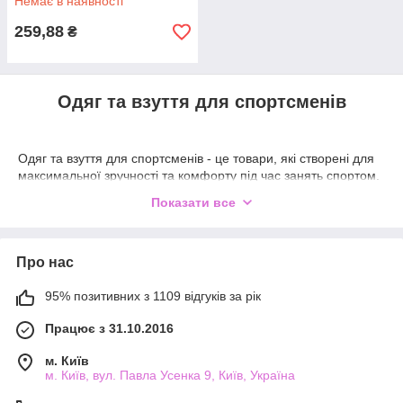
Немає в наявності
259,88
₴
Одяг та взуття для спортсменів
Одяг та взуття для спортсменів - це товари, які створені для
максимальної зручності та комфорту під час занять спортом.
Вони допомагають спортсменам почуватися комфортно,
Показати все
зберігати оптимальну температуру тіла та забезпечувати
свободу рухів.
В асортименті спортивного одягу можна знайти різні види, від
Про нас
футболок та штанів до курток та спортивних костюмів. Одяг
для спортсменів може бути зроблений з різних матеріалів,
95% позитивних з 1109 відгуків за рік
таких як бавовна, спандекс, поліестер, нейлон, шерсть та
інші. Він може бути як облягаючим, так і вільним кроєм,
Працює з 31.10.2016
залежно від виду спорту та уподобань спортсмена.
Взуття для спортсменів також має різні види, від бігових
м. Київ
м. Київ, вул. Павла Усенка 9, Київ, Україна
кросівок та тренувального взуття до спеціалізованих видів
для конкретних видів спорту. Спортивне взуття має хорошу