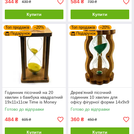
344
584
₴
₴
430 ₴
730 ₴
Купити
Купити
Топ продажів
–20%
Топ продажів
–20%
Подарунок
Подарунок
Годинник пісочний на 20
Дерев'яний пісочний
хвилин з бамбука квадратний
годинник 10 хвилин для
19х11х11см Time is Money
офісу фігурної форми 14х9х9
см
Готово до відправки
Готово до відправки
484
360
₴
₴
605 ₴
450 ₴
Купити
Купити