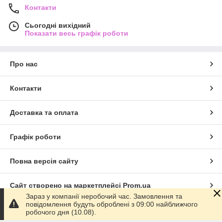
Наші елементи декору також є чудовим подарунком для
Контакти
друзів та близьких. Вони можуть використовуватися для
створення настрою та доповнення загального інтер'єру.
Сьогодні вихідний
Показати весь графік роботи
Оберіть наш декор, щоб створити затишну та стильну
обстановку у вашому домі. Наша продукція допоможе вам
додати краси та тепла у ваше життя, створюючи атмосферу,
Про нас
яка буде радувати вас та ваших близьких на протязі багатьох
років.
Контакти
Доставка та оплата
Графік роботи
Повна версія сайту
Сайт створено на маркетплейсі
Prom.ua
Зараз у компанії неробочий час. Замовлення та
повідомлення будуть оброблені з 09:00 найближчого
Політика конфіденційності
робочого дня (10.08).