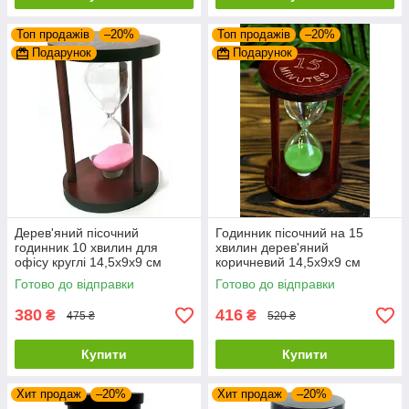
Топ продажів
–20%
Топ продажів
–20%
Подарунок
Подарунок
Дерев'яний пісочний
Годинник пісочний на 15
годинник 10 хвилин для
хвилин дерев'яний
офісу круглі 14,5х9х9 см
коричневий 14,5х9х9 см
Готово до відправки
Готово до відправки
380
416
₴
₴
475 ₴
520 ₴
Купити
Купити
Хит продаж
–20%
Хит продаж
–20%