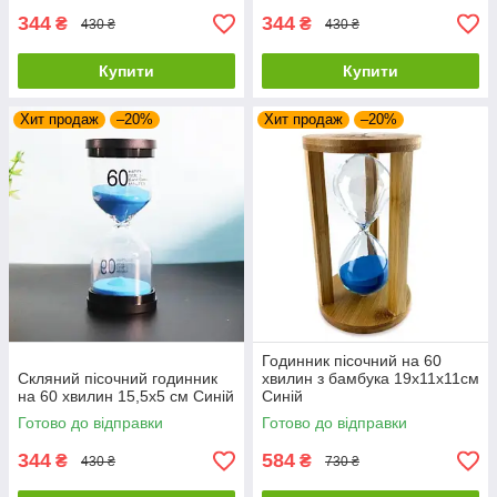
344
344
₴
₴
430 ₴
430 ₴
Купити
Купити
Хит продаж
–20%
Хит продаж
–20%
Годинник пісочний на 60
Скляний пісочний годинник
хвилин з бамбука 19х11х11см
на 60 хвилин 15,5х5 см Синій
Синій
Готово до відправки
Готово до відправки
344
584
₴
₴
430 ₴
730 ₴