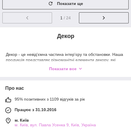
Показати ще
1
/ 24
Декор
Декор - це невід'ємна частина інтер'єру та обстановки. Наша
продукція представляє різноманітні елементи декору, які
допоможуть створити затишок та атмосферу у вашому домі.
Показати все
Ми пропонуємо широкий асортимент декоративних
елементів, які включають у себе настінні панно, фоторамки,
подушки, ковдри, дзеркала, скульптури та багато іншого. Ми
Про нас
пропонуємо продукцію від відомих виробників, які гарантують
високу якість та довговічність.
95% позитивних з 1109 відгуків за рік
Наші елементи декору мають різні стилі та дизайни, щоб
відповідати вашим потребам та уподобанням. Вони можуть
Працює з 31.10.2016
бути використані для створення затишної та теплої
атмосфери в будь-якому приміщенні, від вітальні та спальні
м. Київ
м. Київ, вул. Павла Усенка 9, Київ, Україна
до кухні та ванної кімнати.