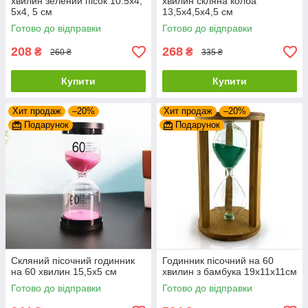
хвилин зелений пісок 10.5х4,
хвилин скляна колба
5х4, 5 см
13,5х4,5х4,5 см
Готово до відправки
Готово до відправки
208
268
₴
₴
260 ₴
335 ₴
Купити
Купити
Хит продаж
–20%
Хит продаж
–20%
Подарунок
Подарунок
Скляний пісочний годинник
Годинник пісочний на 60
на 60 хвилин 15,5х5 см
хвилин з бамбука 19х11х11см
Готово до відправки
Готово до відправки