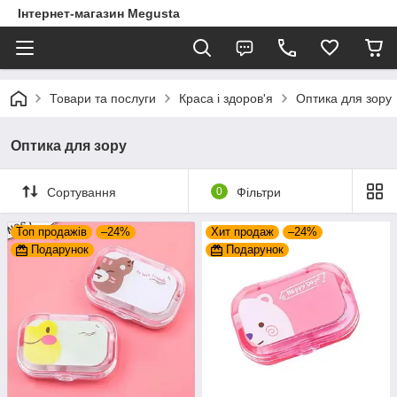
Інтернет-магазин Megusta
Товари та послуги
Краса і здоров'я
Оптика для зору
Оптика для зору
Сортування
0
Фільтри
Топ продажів
–24%
Хит продаж
–24%
Подарунок
Подарунок