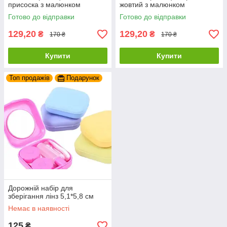
присоска з малюнком
жовтий з малюнком
6.5*4*2см,
6.5*4*2см,
Готово до відправки
Готово до відправки
129,20
129,20
₴
₴
170 ₴
170 ₴
Купити
Купити
Топ продажів
Подарунок
Дорожній набір для
зберігання лінз 5,1*5,8 см
Немає в наявності
125
₴