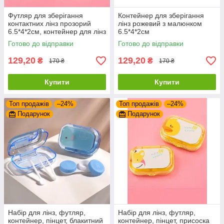
Футляр для зберігання
Контейнер для зберігання
контактних лінз прозорий
лінз рожевий з малюнком
6.5*4*2см, контейнер для лінз
6.5*4*2см
Готово до відправки
Готово до відправки
129,20
129,20
₴
₴
170 ₴
170 ₴
Купити
Купити
Топ продажів
–24%
Топ продажів
–24%
Подарунок
Подарунок
Набір для лінз, футляр,
Набір для лінз, футляр,
контейнер, пінцет, блакитний
контейнер, пінцет, присоска