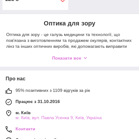
Оптика для зору
Оптика для зору - це галузь медицини та технології, що
пов'язана з виготовленням та продажем окулярів, контактних
лінз та інших оптичних виробів, які допомагають виправити
зір людей, що страждають на різні захворювання очей.
Показати все
Окуляри - це оптичні вироби, які складаються з оправи та
лінз, які коригують зір, покращуючи фокусування зображення
на сітківці ока. Вони можуть бути призначені для корекції
близькозорості, далекозорості, астигматизму та інших
Про нас
захворювань очей.
95% позитивних з 1109 відгуків за рік
Контактні лінзи - це тонкі лінзи, які надягаються на око для
корекції зору. Вони можуть бути жорсткі або м'які, залежно від
Працює з 31.10.2016
потреб та уподобань пацієнта. Контактні лінзи забезпечують
більший кут огляду, ніж окуляри, та можуть бути зручнішими
м. Київ
для активних людей або для тих, хто не хоче носити окуляри.
м. Київ, вул. Павла Усенка 9, Київ, Україна
Оптичні вироби для зору можуть бути виготовлені з різних
Контакти
матеріалів, таких як пластик, скло або полімери, які мають
різні характеристики, такі як вага, товщина, стійкість до