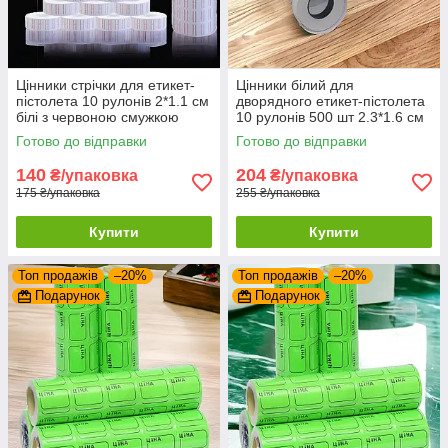
Цінники стрічки для етикет-
Цінники білий для
пістолета 10 рулонів 2*1.1 см
дворядного етикет-пістолета
білі з червоною смужкою
10 рулонів 500 шт 2.3*1.6 см
Готово до відправки
Готово до відправки
140
204
₴/упаковка
₴/упаковка
175 ₴/упаковка
255 ₴/упаковка
Купити
Купити
Топ продажів
–20%
Топ продажів
–20%
Подарунок
Подарунок