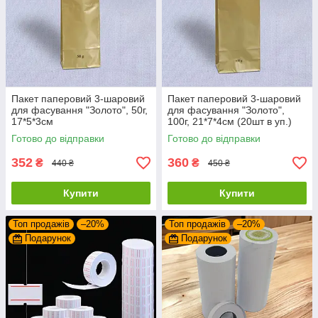
Пакет паперовий 3-шаровий
Пакет паперовий 3-шаровий
для фасування "Золото", 50г,
для фасування "Золото",
17*5*3см
100г, 21*7*4см (20шт в уп.)
Готово до відправки
Готово до відправки
352
360
₴
₴
440 ₴
450 ₴
Купити
Купити
Топ продажів
–20%
Топ продажів
–20%
Подарунок
Подарунок