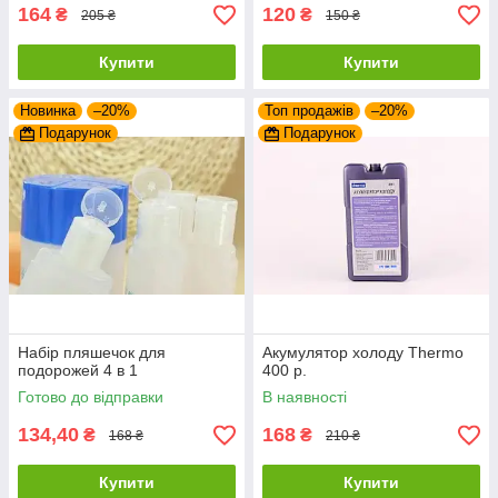
164
120
₴
₴
205 ₴
150 ₴
Купити
Купити
Новинка
–20%
Топ продажів
–20%
Подарунок
Подарунок
Набір пляшечок для
Акумулятор холоду Thermo
подорожей 4 в 1
400 р.
Готово до відправки
В наявності
134,40
168
₴
₴
168 ₴
210 ₴
Купити
Купити