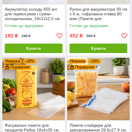
Акумулятор холоду 450 мл
Рулон для вакууматора 30 см
для термосумки і сумки-
x 6 м, гофрована плівка 80
холодильника, 19x12x2,5 см
мкм (Пакети для
вакууматора)
Готово до відправки
Готово до відправки
192
452
₴
₴
240 ₴
565 ₴
Купити
Купити
Новинка
–20%
Новинка
–20%
Подарунок
Подарунок
Фасувальні пакети для
Пакети-слайдери для
продуктів Рибка 18x4x35 см,
заморожування 28,6x27,9 см,