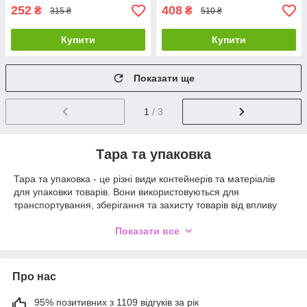
252
408
₴
₴
315 ₴
510 ₴
Купити
Купити
Показати ще
1
/ 3
Тара та упаковка
Тара та упаковка - це різні види контейнерів та матеріалів
для упаковки товарів. Вони використовуються для
транспортування, зберігання та захисту товарів від впливу
зовнішнього середовища, а також для зручності їх подальшої
реалізації.
Показати все
Тара та упаковка можуть бути виготовлені з різних матеріалів,
таких як картон, пластик, метал, скло, дерево та інші. Вони
можуть мати різні розміри та форми, в залежності від типу
Про нас
товарів, які вони повинні упакувати та захистити.
95% позитивних з 1109 відгуків за рік
Тара та упаковка широко використовуються в різних галузях,