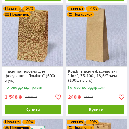
Новинка
–20%
Новинка
–20%
Подарунок
Подарунок
Пакет паперовий для
Крафт пакети фасувальні
фасування "Ламінат" (500шт
"Чай", 75-100г, 18,5*7*4см
в уп.)
(100шт в уп.)
Готово до відправки
Готово до відправки
1 548
240
₴
₴
1 935 ₴
300 ₴
Купити
Купити
Новинка
–20%
Новинка
–20%
Подарунок
Подарунок