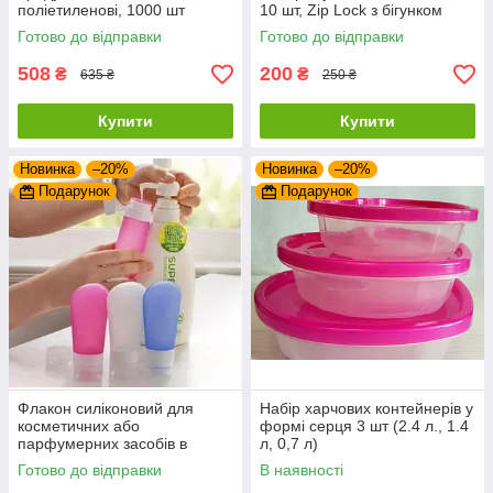
поліетиленові, 1000 шт
10 шт, Zip Lock з бігунком
(Пакети для фасування)
(Пакети із застібкою)
Готово до відправки
Готово до відправки
508
200
₴
₴
635 ₴
250 ₴
Купити
Купити
Новинка
–20%
Новинка
–20%
Подарунок
Подарунок
Флакон силіконовий для
Набір харчових контейнерів у
косметичних або
формі серця 3 шт (2.4 л., 1.4
парфумерних засобів в
л, 0,7 л)
дорогу, 37мл
Готово до відправки
В наявності