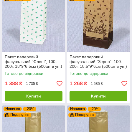
Пакет паперовий
Пакет паперовий
фасувальний "Флеш", 100-
фасувальний "Зерно", 100-
200г, 18*9*6,5см (500шт в уп.)
200г, 18,5*9*6см (500шт в уп.)
Готово до відправки
Готово до відправки
1 388
1 268
₴
₴
1 735 ₴
1 585 ₴
Купити
Купити
Новинка
–20%
Новинка
–20%
Подарунок
Подарунок