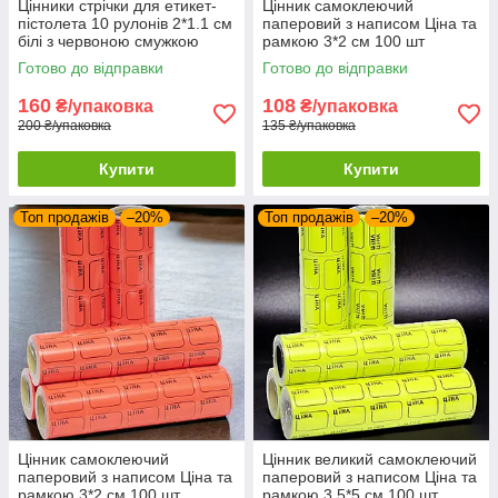
Цінники стрічки для етикет-
Цінник самоклеючий
пістолета 10 рулонів 2*1.1 см
паперовий з написом Цiна та
білі з червоною смужкою
рамкою 3*2 см 100 шт
Готово до відправки
Готово до відправки
160
108
₴/упаковка
₴/упаковка
200 ₴/упаковка
135 ₴/упаковка
Купити
Купити
Топ продажів
–20%
Топ продажів
–20%
Цінник самоклеючий
Цінник великий самоклеючий
паперовий з написом Цiна та
паперовий з написом Цiна та
рамкою 3*2 см 100 шт
рамкою 3,5*5 см 100 шт