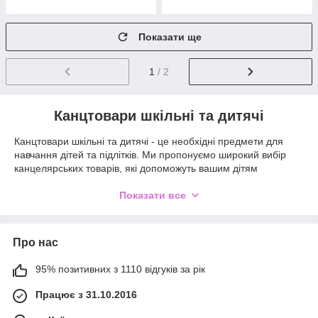
Показати ще
1
/ 2
Канцтовари шкільні та дитячі
Канцтовари шкільні та дитячі - це необхідні предмети для
навчання дітей та підлітків. Ми пропонуємо широкий вибір
канцелярських товарів, які допоможуть вашим дітям
навчатися та малювати з задоволенням.
Показати все
У нашому асортименті ви знайдете різні види ручок, олівців,
маркерів, фломастерів та фарб, які допоможуть вашому
дитині виразити свій творчий потенціал. Ми пропонуємо
товари різних виробників, які відомі своєю якістю та
Про нас
надійністю.
95% позитивних з 1110 відгуків за рік
Також ми пропонуємо широкий вибір шкільних приладдя,
таких як рюкзаки, портфелі, альбоми, блокноти, зошити та
Працює з 31.10.2016
багато іншого. Наші товари виготовлені з якісних матеріалів,
щоб ви могли бути впевнені в їх тривалості та безпеці для