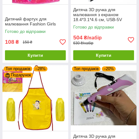
Дитяча 3D ручка для
малювання з екраном
Дитячий фартух для
18.4*3.1*4.6 см, USB-5V
малювання Fashion Girls
кабель 3 кольори пластику
Готово до відправки
Готово до відправки
504
₴/набір
108
₴
150 ₴
630 ₴/набір
Купити
Купити
Топ продажів
–28%
Топ продажів
–20%
Подарунок
Дитяча 3D ручка для