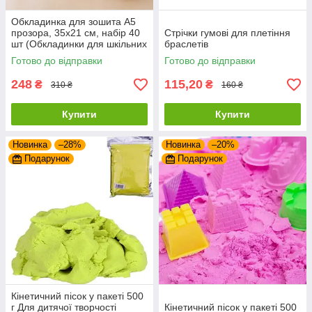
Обкладинка для зошита А5
прозора, 35x21 см, набір 40
Стрічки гумові для плетіння
шт (Обкладинки для шкільних
браслетів
зошитів)
Готово до відправки
Готово до відправки
248
115,20
₴
₴
310 ₴
160 ₴
Купити
Купити
Новинка
–28%
Новинка
–20%
Подарунок
Подарунок
Кінетичний пісок у пакеті 500
г Для дитячої творчості
Кінетичний пісок у пакеті 500