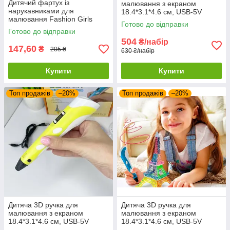
Дитячий фартух із
малювання з екраном
нарукавниками для
18.4*3.1*4.6 см, USB-5V
малювання Fashion Girls
кабель 3 кольори пластику
Готово до відправки
Жовтий
Фіолетовий
Готово до відправки
504
₴/набір
147,60
₴
205 ₴
630 ₴/набір
Купити
Купити
Топ продажів
–20%
Топ продажів
–20%
Дитяча 3D ручка для
Дитяча 3D ручка для
малювання з екраном
малювання з екраном
18.4*3.1*4.6 см, USB-5V
18.4*3.1*4.6 см, USB-5V
кабель 3 кольори пластику
кабель 3 кольори пластику