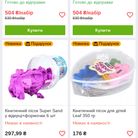
Готово до відправки
Готово до відправки
Жовтий
Блакитний
504
504
₴/набір
₴/набір
630 ₴/набір
630 ₴/набір
Купити
Купити
Новинка
Подарунок
Новинка
Подарунок
Кінетичний пісок Super Sand
Кінетичний пісок для дітей
у відерці+формочки 6 шт
Leaf 350 гр
Немає в наявності
Немає в наявності
297,99
176
₴
₴