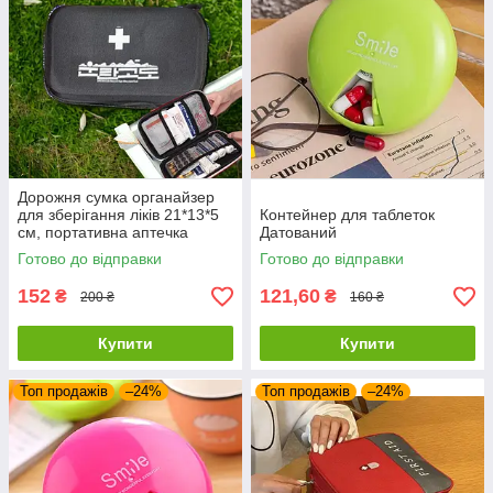
Дорожня сумка органайзер
для зберігання ліків 21*13*5
Контейнер для таблеток
см, портативна аптечка
Датований
Готово до відправки
Готово до відправки
152
121,60
₴
₴
200 ₴
160 ₴
Купити
Купити
Топ продажів
–24%
Топ продажів
–24%