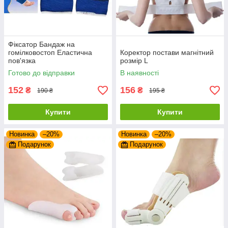
Фіксатор Бандаж на
гомілковостоп Еластична
Коректор постави магнітний
пов'язка
розмір L
Готово до відправки
В наявності
152
156
₴
₴
190 ₴
195 ₴
Купити
Купити
Новинка
–20%
Новинка
–20%
Подарунок
Подарунок