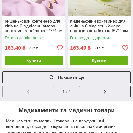
Кишеньковий контейнер для
Кишеньковий контейнер для
ліків на 6 відділень Хмара,
ліків на 6 відділень Хмара,
портативна таблетка 9*7*4 см
портативна таблетка 9*7*4 см
Білий
Зелений
Готово до відправки
Готово до відправки
163,40
163,40
₴
₴
215 ₴
215 ₴
Купити
Купити
Показати ще
1
/ 2
Медикаменти та медичні товари
Медикаменти та медичні товари - це продукти, які
використовуються для лікування та профілактики різних
захворювань, а також для підтримки загального здоров'я.