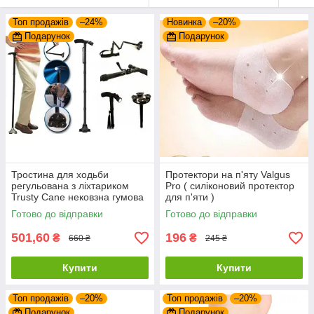
Топ продажів
–24%
Новинка
–20%
Подарунок
Подарунок
Тростина для ходьби
Протектори на п'яту Valgus
регульована з ліхтариком
Pro ( силіконовий протектор
Trusty Cane нековзна гумова
для п'яти )
підошва
Готово до відправки
Готово до відправки
501,60
196
₴
₴
660 ₴
245 ₴
Купити
Купити
Топ продажів
–20%
Топ продажів
–20%
Подарунок
Подарунок