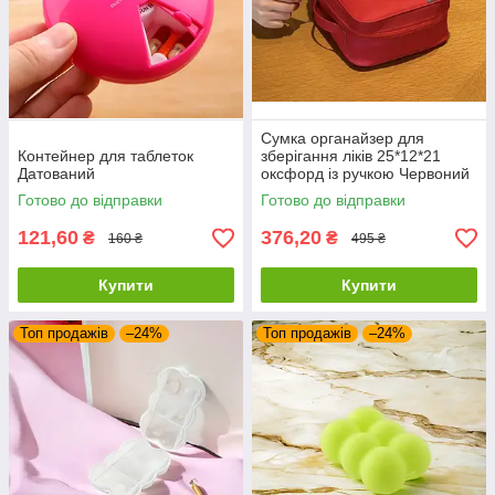
Сумка органайзер для
Контейнер для таблеток
зберігання ліків 25*12*21
Датований
оксфорд із ручкою Червоний
Готово до відправки
Готово до відправки
121,60
376,20
₴
₴
160 ₴
495 ₴
Купити
Купити
Топ продажів
–24%
Топ продажів
–24%