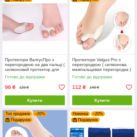
Протектори ВалгусПро з
Протектори Valgus Pro з
перегородкою на два пальці (
перегородкою ( силіконова
силіконовий протектор для
межпальцевая перегородка )
двох пальців )
Готово до відправки
Готово до відправки
96
112
₴
₴
120 ₴
140 ₴
Купити
Купити
Топ продажів
–20%
Новинка
–20%
Подарунок
Подарунок