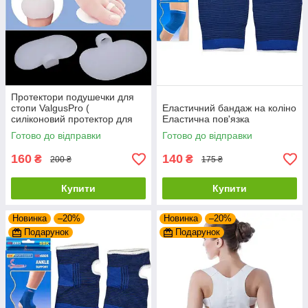
Протектори подушечки для
стопи ValgusPro (
Еластичний бандаж на коліно
силіконовий протектор для
Еластична пов'язка
стопи )
Готово до відправки
Готово до відправки
160
140
₴
₴
200 ₴
175 ₴
Купити
Купити
Новинка
–20%
Новинка
–20%
Подарунок
Подарунок