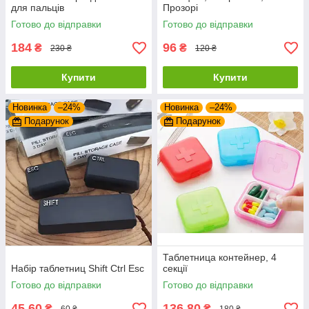
для пальців
Прозорі
Готово до відправки
Готово до відправки
184
96
₴
₴
230 ₴
120 ₴
Купити
Купити
Новинка
–24%
Новинка
–24%
Подарунок
Подарунок
Таблетница контейнер, 4
Набір таблетниц Shift Ctrl Esc
секції
Готово до відправки
Готово до відправки
45,60
136,80
₴
₴
60 ₴
180 ₴