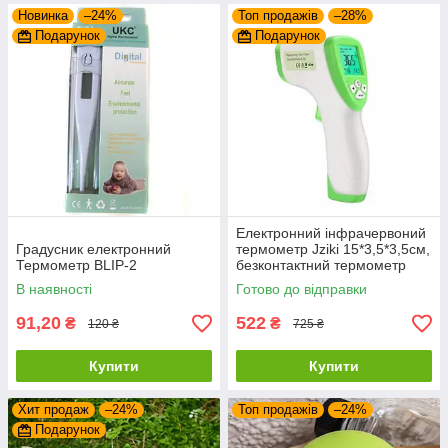
Новинка
–24%
Топ продажів
–28%
Подарунок
Подарунок
Електронний інфрачервоний
Градусник електронний
термометр Jziki 15*3,5*3,5см,
Термометр BLIP-2
безконтактний термометр
В наявності
Готово до відправки
91,20
522
₴
₴
120 ₴
725 ₴
Купити
Купити
Хит продаж
–24%
Топ продажів
–24%
Подарунок