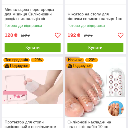
Міжпальцева перегородка
для мізинця Силіконовий
Фіксатор на стопу для
роздільник пальців ніг
кісточки великого пальця 1шт
Готово до відправки
Готово до відправки
120
192
₴
₴
150 ₴
240 ₴
Купити
Купити
Топ продажів
–20%
Новинка
–20%
Подарунок
Подарунок
Протектор для стопи
Силіконові накладки на
силіконовий з роздільником
пальці ніг, набір 10 шт,