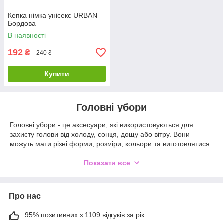
Кепка німка унісекс URBAN
Бордова
В наявності
192
₴
240 ₴
Купити
Головні убори
Головні убори - це аксесуари, які використовуються для
захисту голови від холоду, сонця, дощу або вітру. Вони
можуть мати різні форми, розміри, кольори та виготовлятися
з різних матеріалів, що дозволяє підібрати підходящий
варіант для будь-якого випадку та стилю.
Показати все
Серед головних уборів можна виділити шапки, бейсболки,
кепки, шляпи, берети, ушанки, турбани та інші. Вони можуть
бути виготовлені з різних матеріалів, таких як шерсть, хлопок,
Про нас
кожа, текстиль, синтетика та інші.
95% позитивних з 1109 відгуків за рік
Головні убори можуть використовуватися як для практичних