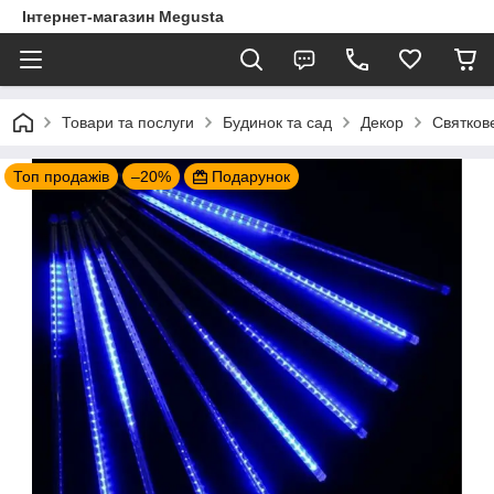
Інтернет-магазин Megusta
Товари та послуги
Будинок та сад
Декор
Святков
Топ продажів
–20%
Подарунок