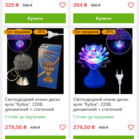
325
364
₴
₴
500 ₴
560 ₴
Купити
Купити
Топ продажів
–35%
Топ продажів
–35%
Світлодіодний нічник диско
Світлодіодний нічник диско
куля "Кубок", 220В,
куля "Кубок", 220В,
динамічний + статичний
динамічний + статичний
режими, Мультиколор
режими, Мультиколор
Готово до відправки
Готово до відправки
279,50
279,50
₴
₴
430 ₴
430 ₴