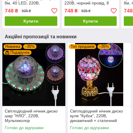
8м, 40 LED, 220В,
220В, чорний провід, 8
8м, 
статичний режим, IP44
режимів Синій
стат
748
748
748
₴
₴
935 ₴
935 ₴
Купити
Купити
Акційні пропозиції та новинки
Новинка
–35%
Топ продажів
–35%
Подарунок
Світлодіодний нічник диско
Світлодіодний нічник диско
шар "НЛО", 220В,
куля "Кубок", 220В,
Мультиколор
динамічний + статичний
режими, Мультиколор
Готово до відправки
Готово до відправки