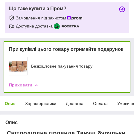
Що таке купити з Пром?
Замовлення під захистом
Доступна доставка
При купівлі цього товару отримайте подарунок
Безкоштовне пакування товару
Приховати
Опис
Характеристики
Доставка
Оплата
Умови п
Опис
Світлодіодна гірлянда Танучі бурульки,