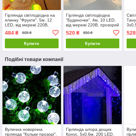
Гірлянда світлодіодна на
Гірлянда світлодіодна
Світ
ялинку "Фрукти", 5м, 12
"Будиночки", 4м, 10 LED,
Тану
LED, від мережі 220В,
від мережі 220В, прозорий
3х0,
прозорий провід, Теплий
провід, Теплий білий
Тепл
484
520
528
₴
₴
605 ₴
650 ₴
білий
Купити
Купити
Подібні товари компанії
Вулична новорічна
Гірлянда штора дощик
Вули
гірлянда "Кульки прозорі",
Конус, 5x0,6м, 200 LED,
гірл