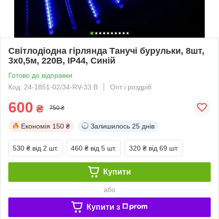
Світлодіодна гірлянда Танучі бурульки, 8шт,
3х0,5м, 220В, IP44, Синій
Готово до відправки
Код: 24-1851-02/34-RV-33 B
Опт і роздріб
600
₴
750 ₴
Економія
150 ₴
Залишилось
25 днів
530 ₴
від 2 шт.
460 ₴
від 5 шт.
320 ₴
від 69 шт.
Купити
або
Купити з