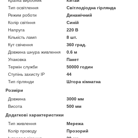
Країна виробник
Китай
Тип освітлення
Світлодіодна гірлянда
Режим роботи
Динамічний
Колір світіння
Синій
Напруга
220 В
Кількість ламп
8 шт.
Кут свічення
360 град.
Довжина шнура живлення
0.6 м
Упаковка
Пакет
Термін служби
50000 годин
Ступінь захисту IP
44
Тип гірлянди
Штора кімнатна
Розміри
Довжина
3000 мм
Висота
500 мм
Додаткові характеристики
Тип живлення
Мережа
Колір проводу
Прозорий