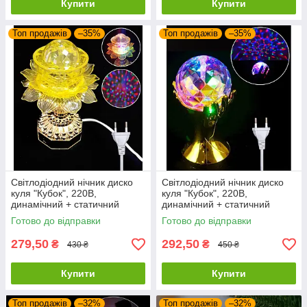
Купити
Купити
Топ продажів
–35%
Топ продажів
–35%
Світлодіодний нічник диско
Світлодіодний нічник диско
куля "Кубок", 220В,
куля "Кубок", 220В,
динамічний + статичний
динамічний + статичний
режими, Мультиколор
режими, Мультиколор
Готово до відправки
Готово до відправки
279,50
292,50
₴
₴
430 ₴
450 ₴
Купити
Купити
Топ продажів
–32%
Топ продажів
–32%