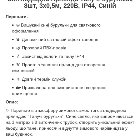
8шт, 3х0,5м, 220В, IP44, Синій
Переваги:
❄️ Вишукані сині бурульки для святкового
оформлення
💫 Динамічний світловий ефект танення
🌿 Прозорий ПВХ-провід
💧 Захист від вологи та пилу IP44
🔌 Просте з'єднання гірлянд для створення
композицій
🔆 Довгий термін служби
🏡 Призначена для використання всередині
приміщення
Опис:
✨ Пориньте в атмосферу зимової свіжості зі світлодіодною
гірляндою "Танучі бурульки". Синє світло, яке випромінюється
на 3 метрах з 8 витончених трубок, створить унікальний ефект
льоду, що тане, приносячи відчуття зимового чарівництва у
ваш будинок.