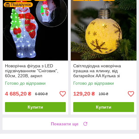
Подарунок
Новорічна фігура з LED
Світлодіодна новорічна
підсвічуванням "Сніговик",
іграшка на ялинку, від
60см, 220В, акрил
батарейок AA Кулька зі
срібною сніжинкою
Готово до відправки
Готово до відправки
4 685,20
129,20
₴
₴
6 890 ₴
190 ₴
Купити
Купити
Показати ще