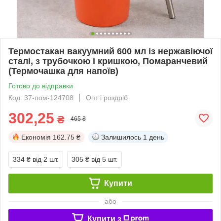
Термостакан вакуумний 600 мл із нержавіючої
сталі, з трубочкою і кришкою, Помаранчевий
(Термочашка для напоїв)
Готово до відправки
Код: 37-пом-124708
Опт і роздріб
302,25
₴
465 ₴
Економія
162.75 ₴
Залишилось
1 день
334 ₴
від 2 шт.
305 ₴
від 5 шт.
Купити
або
Купити з