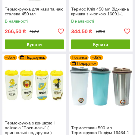
Термокружка для кави та чаю
Термос Кліп 450 мл Відкидна
сталева 450 мл
кришка з кнопкою 16091-1
В наявності
В наявності
266,50
344,50
₴
₴
410 ₴
530 ₴
Купити
Купити
–35%
Подарунок
Новинка
–35%
Подарунок
Термокружка з кришкою і
поїлкою "Поси-пакы" (
Термостакан 500 мл
оригінальні подарунки )
Термокружка Подіум 16464-1