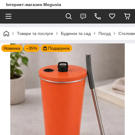
Інтернет-магазин Megusta
Товари та послуги
Будинок та сад
Посуд
Столови
Новинка
–35%
Подарунок