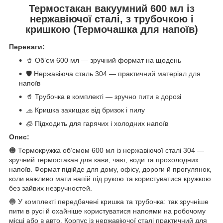
Термостакан вакуумний 600 мл із
нержавіючої сталі, з трубочкою і
кришкою (Термочашка для напоїв)
Переваги:
🥤 Об’єм 600 мл — зручний формат на щодень
🛡 Нержавіюча сталь 304 — практичний матеріал для
напоїв
🥤 Трубочка в комплекті — зручно пити в дорозі
🧢 Кришка захищає від бризок і пилу
🧊 Підходить для гарячих і холодних напоїв
Опис:
🟠 Термокружка об’ємом 600 мл із нержавіючої сталі 304 —
зручний термостакан для кави, чаю, води та прохолодних
напоїв. Формат підійде для дому, офісу, дороги й прогулянок,
коли важливо мати напій під рукою та користуватися кружкою
без зайвих незручностей.
🔵 У комплекті передбачені кришка та трубочка: так зручніше
пити в русі й охайніше користуватися напоями на робочому
місці або в авто. Корпус із нержавіючої сталі практичний для