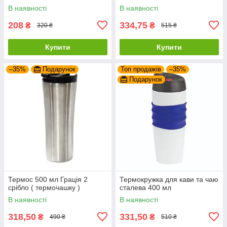
В наявності
В наявності
208
334,75
₴
₴
320 ₴
515 ₴
Купити
Купити
–35%
Подарунок
Топ продажів
–35%
Подарунок
Термос 500 мл Грація 2
Термокружка для кави та чаю
срібло ( термочашку )
сталева 400 мл
В наявності
В наявності
318,50
331,50
₴
₴
490 ₴
510 ₴