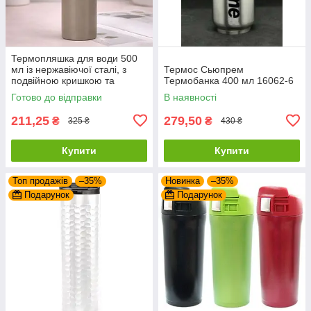
Термопляшка для води 500
мл із нержавіючої сталі, з
Термос Сьюпрем
подвійною кришкою та
Термобанка 400 мл 16062-6
ручкою, Коричневий (Термос
Готово до відправки
В наявності
для кави)
211,25
279,50
₴
₴
325 ₴
430 ₴
Купити
Купити
Топ продажів
–35%
Новинка
–35%
Подарунок
Подарунок