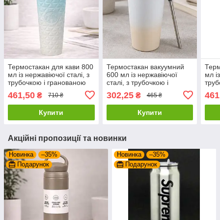
Термостакан для кави 800
Термостакан вакуумний
Терм
мл із нержавіючої сталі, з
600 мл із нержавіючої
мл і
трубочкою і гранованою
сталі, з трубочкою і
труб
кришкою, Блакитний
кришкою, Бежевий
криш
461,50
302,25
461
₴
₴
710 ₴
465 ₴
(Термочашка для напоїв)
(Термочашка для напоїв)
(Тер
Купити
Купити
Акційні пропозиції та новинки
Новинка
–35%
Новинка
–35%
Подарунок
Подарунок