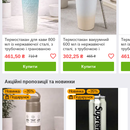
Термостакан для кави 800
Термостакан вакуумний
Терм
мл із нержавіючої сталі, з
600 мл із нержавіючої
мл і
трубочкою і гранованою
сталі, з трубочкою і
труб
кришкою, Блакитний
кришкою, Бежевий
криш
461,50
302,25
461
₴
₴
710 ₴
465 ₴
(Термочашка для напоїв)
(Термочашка для напоїв)
(Тер
Купити
Купити
Акційні пропозиції та новинки
Новинка
–35%
Новинка
–35%
Подарунок
Подарунок