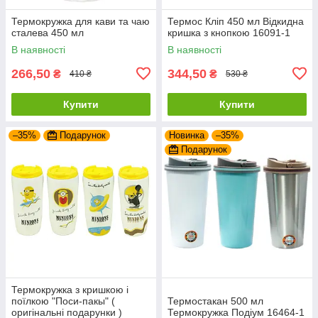
Термокружка для кави та чаю
Термос Кліп 450 мл Відкидна
сталева 450 мл
кришка з кнопкою 16091-1
В наявності
В наявності
266,50
344,50
₴
₴
410 ₴
530 ₴
Купити
Купити
–35%
Подарунок
Новинка
–35%
Подарунок
Термокружка з кришкою і
поїлкою "Поси-пакы" (
Термостакан 500 мл
оригінальні подарунки )
Термокружка Подіум 16464-1