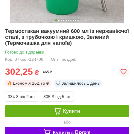
Термостакан вакуумний 600 мл із нержавіючої
сталі, з трубочкою і кришкою, Зелений
(Термочашка для напоїв)
Готово до відправки
Код: 37-зел-124708
Опт і роздріб
302,25
₴
465 ₴
Економія
162.75 ₴
Залишилось
1 день
334 ₴
від 2 шт.
305 ₴
від 5 шт.
Купити
або
Купити з