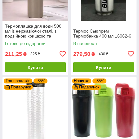
Термопляшка для води 500
мл із нержавіючої сталі, з
Термос Сьюпрем
подвійною кришкою та
Термобанка 400 мл 16062-6
ручкою, Коричневий (Термос
Готово до відправки
В наявності
для кави)
211,25
279,50
₴
₴
325 ₴
430 ₴
Купити
Купити
Топ продажів
–35%
Новинка
–35%
Подарунок
Подарунок