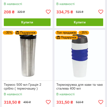
В наявності
В наявності
208
334,75
₴
₴
320 ₴
515 ₴
Купити
Купити
–35%
Подарунок
Топ продажів
–35%
Подарунок
Термос 500 мл Грація 2
Термокружка для кави та чаю
срібло ( термочашку )
сталева 400 мл
В наявності
В наявності
318,50
331,50
₴
₴
490 ₴
510 ₴