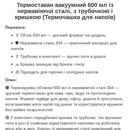
Термостакан вакуумний 600 мл із
нержавіючої сталі, з трубочкою і
кришкою (Термочашка для напоїв)
Переваги:
🥤 Об’єм 600 мл — зручний формат на щодень
🛡 Нержавіюча сталь 304 — практичний матеріал для
напоїв
🥤 Трубочка в комплекті — зручно пити в дорозі
🧢 Кришка захищає від бризок і пилу
🧊 Підходить для гарячих і холодних напоїв
Опис:
🟠 Термокружка об’ємом 600 мл із нержавіючої сталі 304 —
зручний термостакан для кави, чаю, води та прохолодних
напоїв. Формат підійде для дому, офісу, дороги й прогулянок,
коли важливо мати напій під рукою та користуватися кружкою
без зайвих незручностей.
🔵 У комплекті передбачені кришка та трубочка: так зручніше
пити в русі й охайніше користуватися напоями на робочому
місці або в авто. Корпус із нержавіючої сталі практичний для