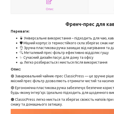
Опис
Френч-прес для кав
Переваги:
🍵 Універсальне використання – підходить для чаю, кав
🛡️ Міцний корпус із термостійкого скла зберігає смак н
👌 Зручна пластикова ручка захищає від нагрівання та 
🔍 Металевий прес-фільтр ефективно відділяє гущу
✨ Сучасний дизайн пасує для дому та офісу
🧽 Легко розбирається і миється після використання
Опис:
🟢 Заварювальний чайник-прес ClassicPress — це зручне ріш
якісний прес-фільтр дозволяють отримати чистий та насичени
🔵 Ергономічна пластикова ручка забезпечує безпечне корис
будь-якому інтер’єрі. Ідеально підходить для щоденного ви
🟠 ClassicPress легко миється та зберігає свіжість напоїв п
смаку та домашнього затишку.