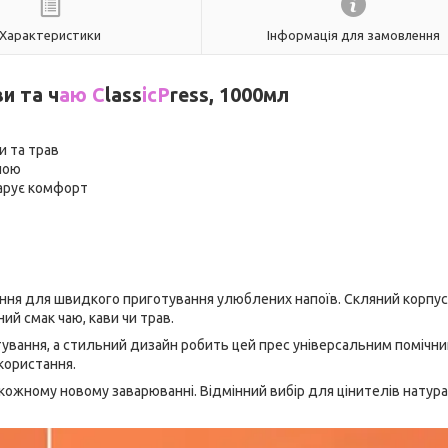
Характеристики
Інформація для замовлення
и та ч
аю C
lass
icP
ress, 1000мл
и та трав
апою
дарує комфорт
ення для швидкого приготування улюблених напоїв. Скляний корпус
й смак чаю, кави чи трав.
тування, а стильний дизайн робить цей прес універсальним помічни
користання.
ри кожному новому заварюванні. Відмінний вибір для цінителів натур