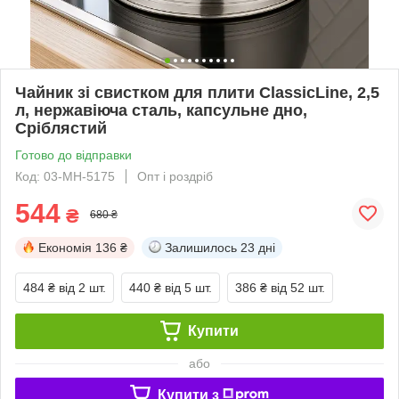
Чайник зі свистком для плити ClassicLine, 2,5
л, нержавіюча сталь, капсульне дно,
Сріблястий
Готово до відправки
Код: 03-MH-5175
Опт і роздріб
544
₴
680 ₴
Економія
136 ₴
Залишилось
23 дні
484 ₴
від 2 шт.
440 ₴
від 5 шт.
386 ₴
від 52 шт.
Купити
або
Купити з