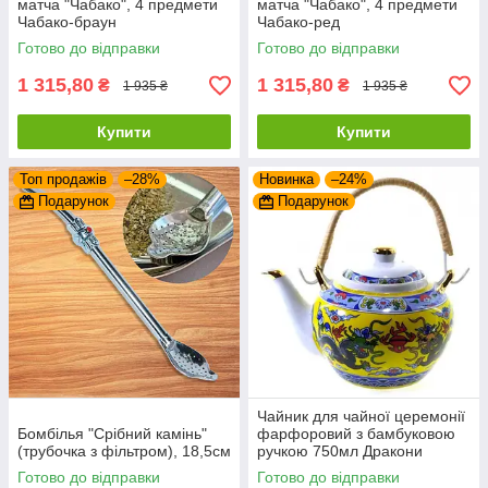
матча "Чабако", 4 предмети
матча "Чабако", 4 предмети
Чабако-браун
Чабако-ред
Готово до відправки
Готово до відправки
1 315,80
1 315,80
₴
₴
1 935 ₴
1 935 ₴
Купити
Купити
Топ продажів
–28%
Новинка
–24%
Подарунок
Подарунок
Чайник для чайної церемонії
Бомбілья "Срібний камінь"
фарфоровий з бамбуковою
(трубочка з фільтром), 18,5см
ручкою 750мл Дракони
Готово до відправки
Готово до відправки