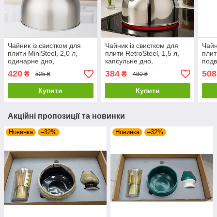
Чайник із свистком для
Чайник із свистком для
Чайн
плити MiniSteel, 2,0 л,
плити RetroSteel, 1,5 л,
плит
одинарне дно,
капсульне дно,
подв
нержавіюча сталь,
нержавіюча сталь,
стал
420
384
508
₴
₴
525 ₴
480 ₴
Сріблястий
Сріблястий
Купити
Купити
Акційні пропозиції та новинки
Новинка
–32%
Новинка
–32%