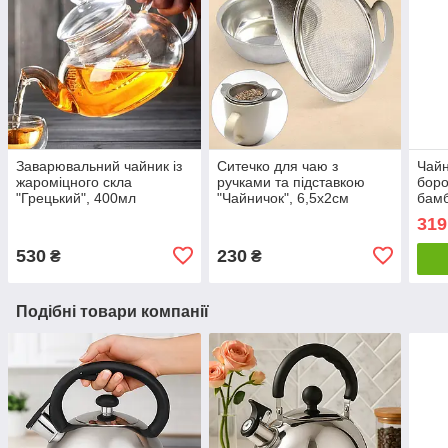
Заварювальний чайник із
Ситечко для чаю з
Чайн
жароміцного скла
ручками та підставкою
боро
"Грецький", 400мл
"Чайничок", 6,5x2см
бам
"Сто
319
530
230
₴
₴
Подібні товари компанії