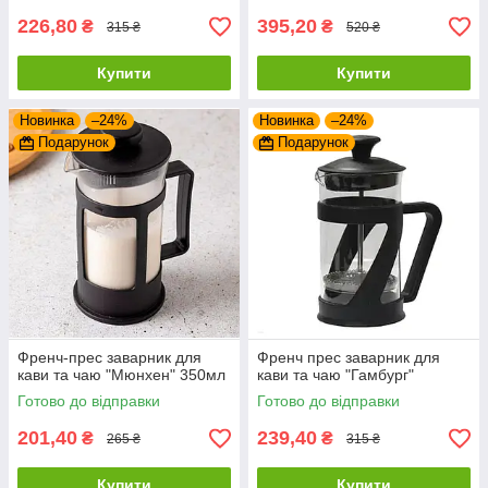
226,80
395,20
₴
₴
315 ₴
520 ₴
Купити
Купити
Новинка
–24%
Новинка
–24%
Подарунок
Подарунок
Френч-прес заварник для
Френч прес заварник для
кави та чаю "Мюнхен" 350мл
кави та чаю "Гамбург"
Готово до відправки
Готово до відправки
201,40
239,40
₴
₴
265 ₴
315 ₴
Купити
Купити