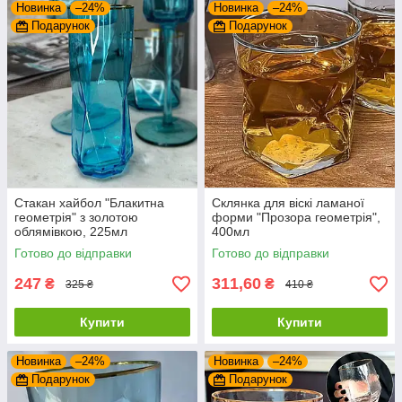
Новинка
–24%
Новинка
–24%
Подарунок
Подарунок
Стакан хайбол "Блакитна
Склянка для віскі ламаної
геометрія" з золотою
форми "Прозора геометрія",
облямівкою, 225мл
400мл
Готово до відправки
Готово до відправки
247
311,60
₴
₴
325 ₴
410 ₴
Купити
Купити
Новинка
–24%
Новинка
–24%
Подарунок
Подарунок