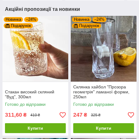
Акційні пропозиції та новинки
Новинка
–24%
Новинка
–24%
Подарунок
Подарунок
Склянка хайбол "Прозора
Стакан високий скляний
геометрія" ламаної форми,
"Вуд", 300мл
250мл
Готово до відправки
Готово до відправки
311,60
247
₴
₴
410 ₴
325 ₴
Купити
Купити