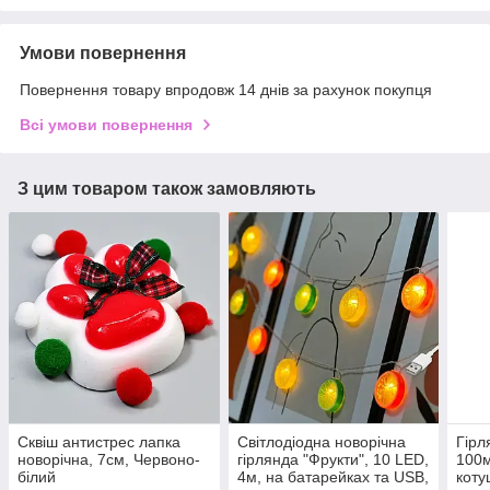
Умови повернення
Повернення товару впродовж 14 днів за рахунок покупця
Всі умови повернення
З цим товаром також замовляють
Сквіш антистрес лапка
Світлодіодна новорічна
Гірл
новорічна, 7см, Червоно-
гірлянда "Фрукти", 10 LED,
100м
білий
4м, на батарейках та USB,
коту