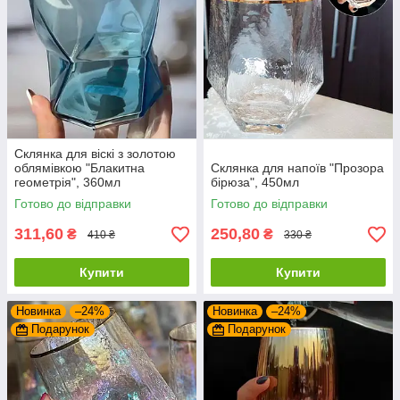
Склянка для віскі з золотою
облямівкою "Блакитна
Склянка для напоїв "Прозора
геометрія", 360мл
бірюза", 450мл
Готово до відправки
Готово до відправки
311,60
250,80
₴
₴
410 ₴
330 ₴
Купити
Купити
Новинка
–24%
Новинка
–24%
Подарунок
Подарунок