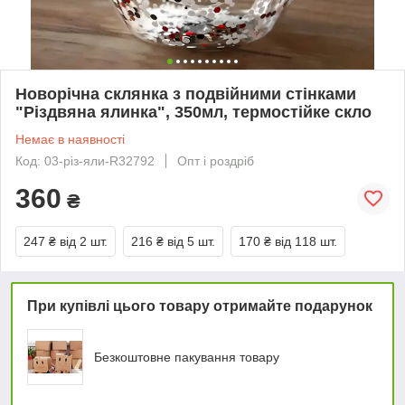
Новорічна склянка з подвійними стінками
"Різдвяна ялинка", 350мл, термостійке скло
Немає в наявності
Код: 03-різ-яли-R32792
Опт і роздріб
360
₴
247 ₴
від 2 шт.
216 ₴
від 5 шт.
170 ₴
від 118 шт.
При купівлі цього товару отримайте подарунок
Безкоштовне пакування товару