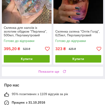
Склянка для напоїв із
золотим обідком "Перлина",
Склянка скляна "Оптік Голд",
500мл, Перламутровий
625мл, Перламутровий
Готово до відправки
Готово до відправки
395,20
323
₴
₴
520 ₴
425 ₴
Купити
Купити
Показати ще
Про нас
95% позитивних з 1109 відгуків за рік
Працює з 31.10.2016