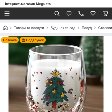
Інтернет-магазин Megusta
Товари та послуги
Будинок та сад
Посуд
Столови
Новинка
Подарунок