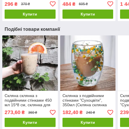
статичний режим, Теплий
8 ре
296
484
1 4
₴
₴
370 ₴
605 ₴
білий
Купити
Купити
Подібні товари компанії
Скляна склянка з
Склянка з подвійними
Скля
подвійними стінками 450
стінками "Сухоцвіти",
подв
мл 15*8 см, склянка для
350мл (Скляна склянка
"Сух
латте
для кави та чаю)
273,60
182,40
239
₴
₴
360 ₴
240 ₴
Купити
Купити