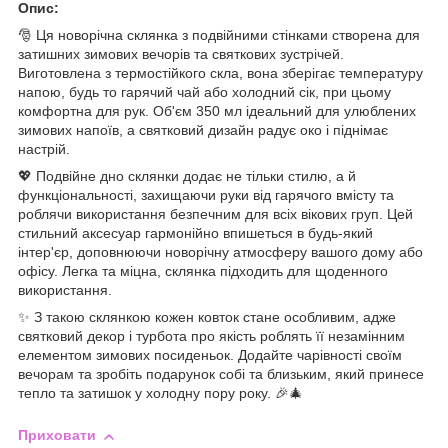
Опис:
🎅 Ця новорічна склянка з подвійними стінками створена для
затишних зимових вечорів та святкових зустрічей.
Виготовлена з термостійкого скла, вона зберігає температуру
напою, будь то гарячий чай або холодний сік, при цьому
комфортна для рук. Об'єм 350 мл ідеальний для улюблених
зимових напоїв, а святковий дизайн радує око і піднімає
настрій.
💖 Подвійне дно склянки додає не тільки стилю, а й
функціональності, захищаючи руки від гарячого вмісту та
роблячи використання безпечним для всіх вікових груп. Цей
стильний аксесуар гармонійно впишеться в будь-який
інтер'єр, доповнюючи новорічну атмосферу вашого дому або
офісу. Легка та міцна, склянка підходить для щоденного
використання.
✨ З такою склянкою кожен ковток стане особливим, адже
святковий декор і турбота про якість роблять її незамінним
елементом зимових посиденьок. Додайте чарівності своїм
вечорам та зробіть подарунок собі та близьким, який принесе
тепло та затишок у холодну пору року. 🎉🎄
Приховати