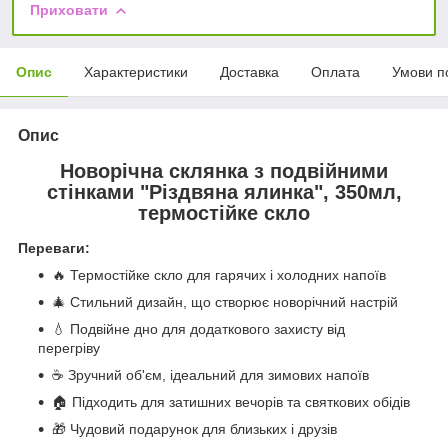
Приховати
Опис
Характеристики
Доставка
Оплата
Умови п
Опис
Новорічна склянка з подвійними
стінками "Різдвяна ялинка", 350мл,
термостійке скло
Переваги:
🔥 Термостійке скло для гарячих і холодних напоїв
🎄 Стильний дизайн, що створює новорічний настрій
💧 Подвійне дно для додаткового захисту від
перегріву
☕ Зручний об'єм, ідеальний для зимових напоїв
🏠 Підходить для затишних вечорів та святкових обідів
🎁 Чудовий подарунок для близьких і друзів