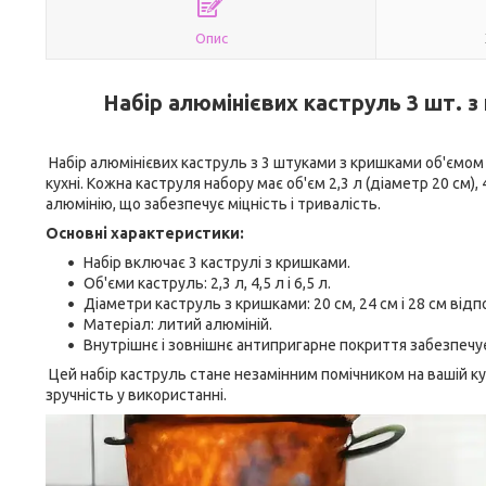
Опис
Набір алюмінієвих каструль 3 шт. з
Набір алюмінієвих каструль з 3 штуками з кришками об'ємом 
кухні. Кожна каструля набору має об'єм 2,3 л (діаметр 20 см), 
алюмінію, що забезпечує міцність і тривалість.
Основні характеристики:
Набір включає 3 каструлі з кришками.
Об'єми каструль: 2,3 л, 4,5 л і 6,5 л.
Діаметри каструль з кришками: 20 см, 24 см і 28 см відп
Матеріал: литий алюміній.
Внутрішнє і зовнішнє антипригарне покриття забезпечує 
Цей набір каструль стане незамінним помічником на вашій кух
зручність у використанні.