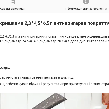
Характеристики
Інформація для замовлення
 кришками 2,3*4,5*6,5л антипригарне покритт
2,3
4,5
6,5 л із антипригарним покриттям - це ідеальне рішення для 
4,5 л (діаметр 24 см) і 6,5 л (діаметр 28 см) відповідно. Виготовлені
овідно.
зручність в користуванні і легкість в догляді.
ні, забезпечуючи відмінні результати при приготуванні різних страв