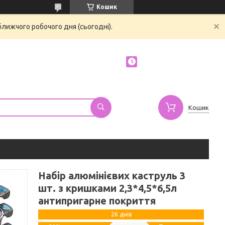
Кошик
ближчого робочого дня (сьогодні).
Кошик
Набір алюмінієвих каструль 3
шт. з кришками 2,3*4,5*6,5л
антипригарне покриття
26 днів