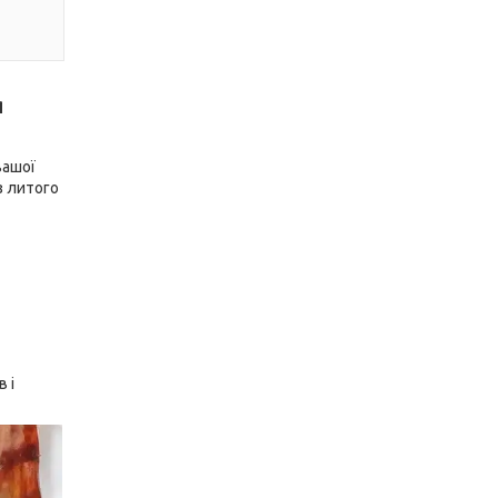
я
вашої
 з литого
 і