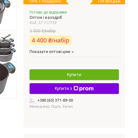
Топ продаж
–20%
Готово до відправки
Оптом і в роздріб
Код:
37-117759
5 500 ₴/набір
4 400 ₴/набір
Показати оптові ціни
Купити
Купити з
+380 (63) 371-89-00
Менеджер Лідія, Євген