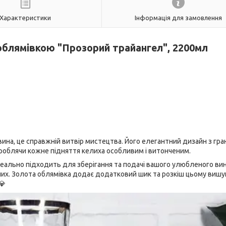
Характеристики
Інформація для замовлення
облямівкою "Прозорий трайангел", 2200мл
ина, це справжній витвір мистецтва. Його елегантний дизайн з гр
роблячи кожне підняття келиха особливим і витонченим.
деально підходить для зберігання та подачі вашого улюбленого вин
ідних. Золота облямівка додає додатковий шик та розкіш цьому виш
💎