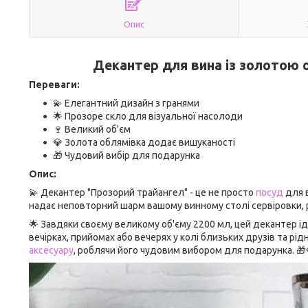
Опис
Декантер для вина із золотою 
Переваги:
💫 Елегантний дизайн з гранями
🌟 Прозоре скло для візуальної насолоди
🍷 Великий об'єм
💎 Золота облямівка додає вишуканості
🎁 Чудовий вибір для подарунка
Опис:
💫 Декантер "Прозорий трайангел" - це не просто
посуд
для в
надає неповторний шарм вашому винному столі сервіровки, 
🌟 Завдяки своєму великому об'єму 2200 мл, цей декантер і
вечірках, прийомах або вечерях у колі близьких друзів та р
аксесуару
, роблячи його чудовим вибором для подарунка. 🎁