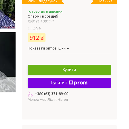
Новинка
–20%
Готово до відправки
Оптом і в роздріб
Код:
21-FD011-1
1 140 ₴
912 ₴
Показати оптові ціни
Купити
Купити з
+380 (63) 371-89-00
Менеджер Лідія, Євген