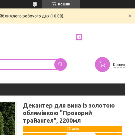
Кошик
йближчого робочого дня (10.08).
Кошик
Декантер для вина із золотою
облямівкою "Прозорий
трайангел", 2200мл
25 днів