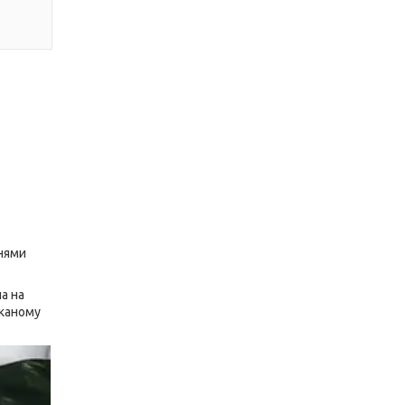
анями
а на
уканому