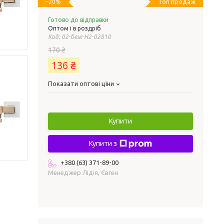
Топ продаж
–20%
Готово до відправки
Оптом і в роздріб
Код:
02-беж-H2-02810
170 ₴
136 ₴
Показати оптові ціни
Купити
Купити з
+380 (63) 371-89-00
Менеджер Лідія, Євген