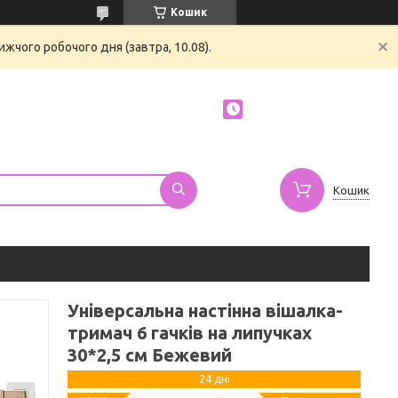
Кошик
жчого робочого дня (завтра, 10.08).
Кошик
Універсальна настінна вішалка-
тримач 6 гачків на липучках
30*2,5 см Бежевий
24 дні