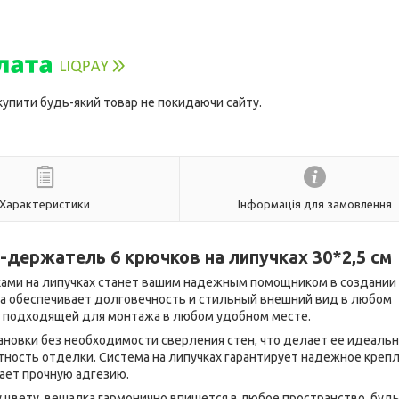
 купити будь-який товар не покидаючи сайту.
Характеристики
Інформація для замовлення
-держатель 6 крючков на липучках 30*2,5 см
ками на липучках станет вашим надежным помощником в создании
она обеспечивает долговечность и стильный внешний вид в любом
о подходящей для монтажа в любом удобном месте.
ановки без необходимости сверления стен, что делает ее идеаль
тность отделки. Система на липучках гарантирует надежное крепл
ает прочную адгезию.
цвету, вешалка гармонично впишется в любое пространство, будь