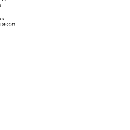
е
 в
е вносит