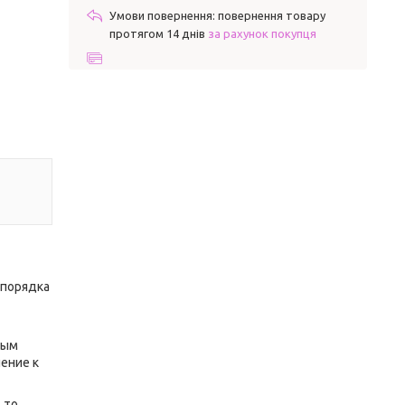
повернення товару
протягом 14 днів
за рахунок покупця
 порядка
ным
ение к
 то