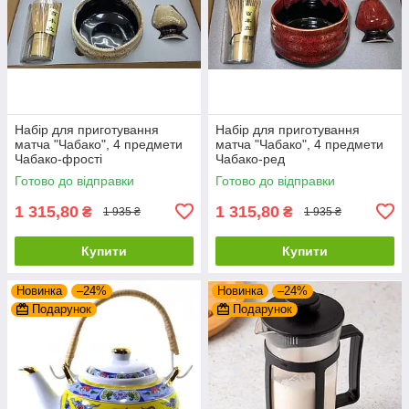
Набір для приготування
Набір для приготування
матча "Чабако", 4 предмети
матча "Чабако", 4 предмети
Чабако-фрості
Чабако-ред
Готово до відправки
Готово до відправки
1 315,80
1 315,80
₴
₴
1 935 ₴
1 935 ₴
Купити
Купити
Новинка
–24%
Новинка
–24%
Подарунок
Подарунок