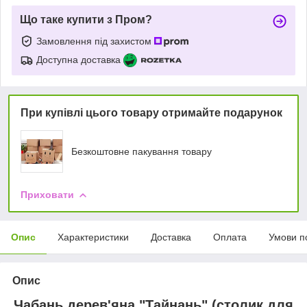
Що таке купити з Пром?
Замовлення під захистом
Доступна доставка
При купівлі цього товару отримайте подарунок
Безкоштовне пакування товару
Приховати
Опис
Характеристики
Доставка
Оплата
Умови п
Опис
Чабань дерев'яна "Тайнань" (столик для