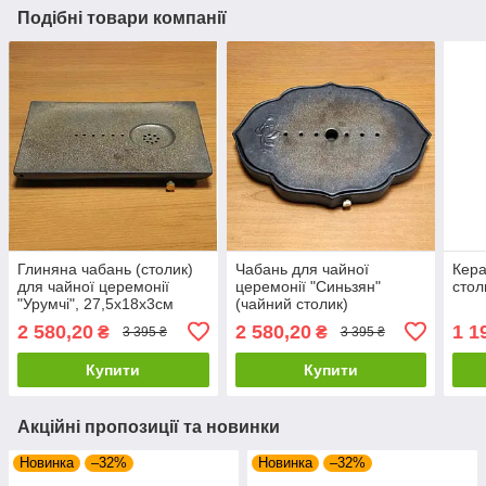
Подібні товари компанії
Глиняна чабань (столик)
Чабань для чайної
Кера
для чайної церемонії
церемонії "Синьзян"
стол
"Урумчі", 27,5х18х3см
(чайний столик)
37х24х4см
2 580,20
2 580,20
1 1
₴
₴
3 395 ₴
3 395 ₴
Купити
Купити
Акційні пропозиції та новинки
Новинка
–32%
Новинка
–32%