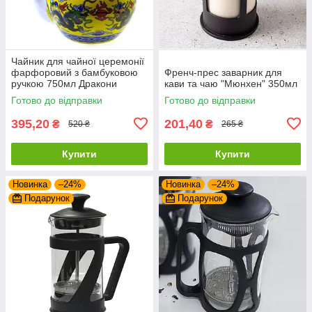
Чайник для чайної церемонії
фарфоровий з бамбуковою
Френч-прес заварник для
ручкою 750мл Дракони
кави та чаю "Мюнхен" 350мл
Готово до відправки
Готово до відправки
395,20
201,40
₴
₴
520 ₴
265 ₴
Купити
Купити
Новинка
–24%
Новинка
–24%
Подарунок
Подарунок