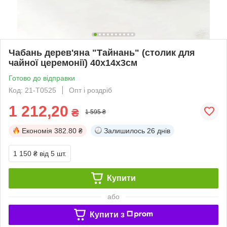
Чабань дерев'яна "Тайнань" (столик для
чайної церемонії) 40х14х3см
Готово до відправки
Код: 21-T0525
Опт і роздріб
1 212,20
₴
1 595 ₴
Економія
382.80 ₴
Залишилось
26 днів
1 150 ₴
від 5 шт.
Купити
або
Купити з