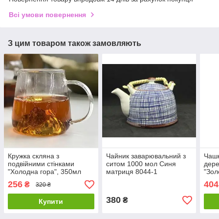
Всі умови повернення
З цим товаром також замовляють
Кружка скляна з
Чайник заварювальний з
Чашк
подвійними стінками
ситом 1000 мол Синя
дере
"Холодна гора", 350мл
матриця 8044-1
"Зол
робо
256
404
₴
320 ₴
380
₴
Купити