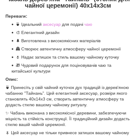
чайної церемонії) 40х14х3см
Переваги:
🍵 Ідеальний
аксесуар
для подачі
чаю
🎨 Елегантний дизайн
🌲 Виготовлена з високоякісних матеріалів
🏯 Створює автентичну атмосферу чайної церемонії
🌷 Надає затишок та стиль вашому чайному куточку
🎁 Чудовий подарунок для поціновувачів чаю та
китайської культури
Опис:
🍵 Принесіть у свій чайний куточок дух традицій із дерев'яною
чабанню "Тайнань". Цей елегантний аксесуар, розміри якого
становлять 40x14x3 см, створить автентичну атмосферу та
додасть стилю вашому чайному ритуалу.
✨ Чабань виконана з високоякісної деревини, забезпечуючи
міцність та стійкість конструкції. Її традиційний дизайн додасть
стилю вашій чайній церемонії.
🌷 Цей аксесуар не тільки привнесе затишок вашому чайному