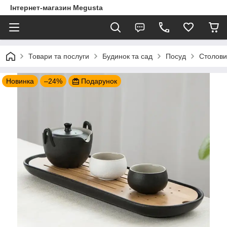
Інтернет-магазин Megusta
Товари та послуги
Будинок та сад
Посуд
Столови
Новинка
–24%
Подарунок