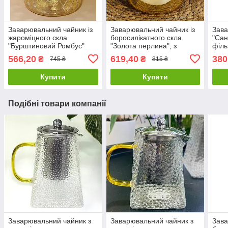
Заварювальний чайник із
Заварювальний чайник із
Зава
жароміцного скла
боросилікатного скла
"Сан
"Бурштиновий Ромбус"
"Золота перлина", з
філь
ситечком
566,20
619,40
380
₴
₴
745 ₴
815 ₴
Купити
Купити
Подібні товари компанії
Заварювальний чайник з
Заварювальний чайник з
Зава