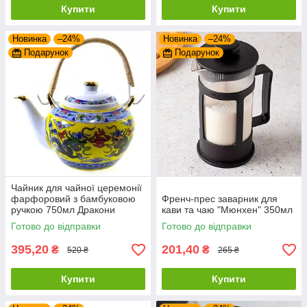
Купити
Купити
Новинка
–24%
Новинка
–24%
Подарунок
Подарунок
Чайник для чайної церемонії
фарфоровий з бамбуковою
Френч-прес заварник для
ручкою 750мл Дракони
кави та чаю "Мюнхен" 350мл
Готово до відправки
Готово до відправки
395,20
201,40
₴
₴
520 ₴
265 ₴
Купити
Купити