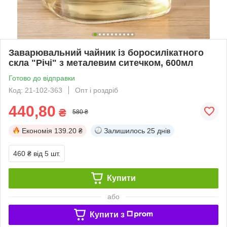
Заварювальний чайник із боросилікатного
скла "Річі" з металевим ситечком, 600мл
Готово до відправки
Код: 21-102-363
Опт і роздріб
440,80
₴
580 ₴
Економія
139.20 ₴
Залишилось
25 днів
460 ₴
від 5 шт.
Купити
або
Купити з