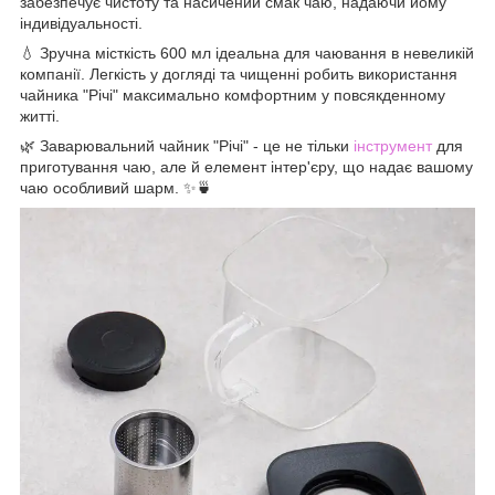
забезпечує чистоту та насичений смак чаю, надаючи йому
індивідуальності.
💧 Зручна місткість 600 мл ідеальна для чаювання в невеликій
компанії. Легкість у догляді та чищенні робить використання
чайника "Річі" максимально комфортним у повсякденному
житті.
🌿 Заварювальний чайник "Річі" - це не тільки
інструмент
для
приготування чаю, але й елемент інтер'єру, що надає вашому
чаю особливий шарм. ✨🍵