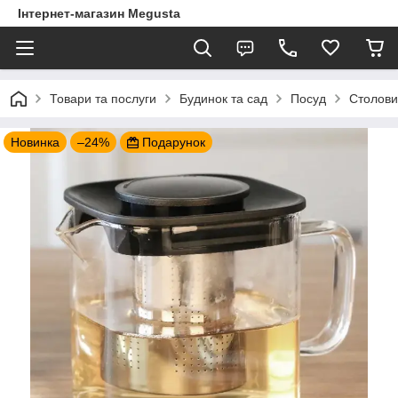
Інтернет-магазин Megusta
Товари та послуги
Будинок та сад
Посуд
Столови
Новинка
–24%
Подарунок