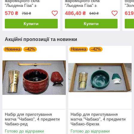
жароміцного скла
жароміцного скла
боро
"Льодяна Гіза" з
"Льодяна Гіза" з
"Зол
металевим ситечком 950
металевим ситечком
сите
570
486,40
619
₴
₴
750 ₴
640 ₴
Купити
Купити
Акційні пропозиції та новинки
Новинка
–42%
Новинка
–42%
Набір для приготування
Набір для приготування
матча "Чабако", 4 предмети
матча "Чабако", 4 предмети
Чабако-ред
Чабако-бірюза
Готово до відправки
Готово до відправки