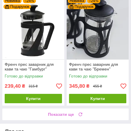
Новинка
–24%
Новинка
–24%
Подарунок
Подарунок
Френч прес заварник для
Френч прес заварник для
кави та чаю "Гамбург"
кави та чаю "Бремен"
Готово до відправки
Готово до відправки
239,40
345,80
₴
₴
315 ₴
455 ₴
Купити
Купити
Показати ще