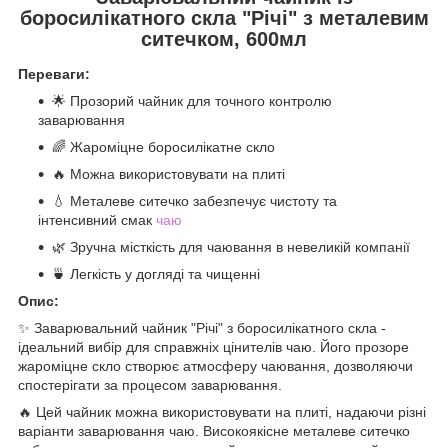
боросилікатного скла "Річі" з металевим
ситечком, 600мл
Переваги:
🌟 Прозорий чайник для точного контролю
заварювання
🌈 Жароміцне боросилікатне скло
🔥 Можна використовувати на плиті
💧 Металеве ситечко забезпечує чистоту та
інтенсивний смак
чаю
🌿 Зручна місткість для чаювання в невеликій компанії
🍵 Легкість у догляді та чищенні
Опис:
✨ Заварювальний чайник "Річі" з боросилікатного скла -
ідеальний вибір для справжніх цінителів чаю. Його прозоре
жароміцне скло створює атмосферу чаювання, дозволяючи
спостерігати за процесом заварювання.
🔥 Цей чайник можна використовувати на плиті, надаючи різні
варіанти заварювання чаю. Високоякісне металеве ситечко