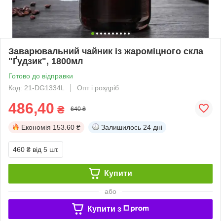
Заварювальний чайник із жароміцного скла
"Ґудзик", 1800мл
Готово до відправки
Код: 21-DG1334L
Опт і роздріб
486,40
₴
640 ₴
Економія
153.60 ₴
Залишилось
24 дні
460 ₴
від 5 шт.
Купити
або
Купити з