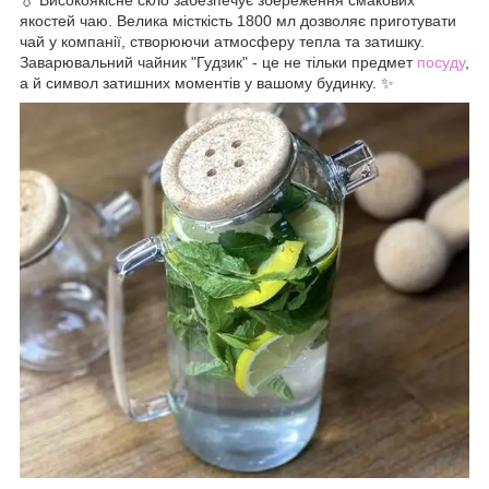
💧 Високоякісне скло забезпечує збереження смакових
якостей чаю. Велика місткість 1800 мл дозволяє приготувати
чай у компанії, створюючи атмосферу тепла та затишку.
Заварювальний чайник "Гудзик" - це не тільки предмет
посуду
,
а й символ затишних моментів у вашому будинку. ✨