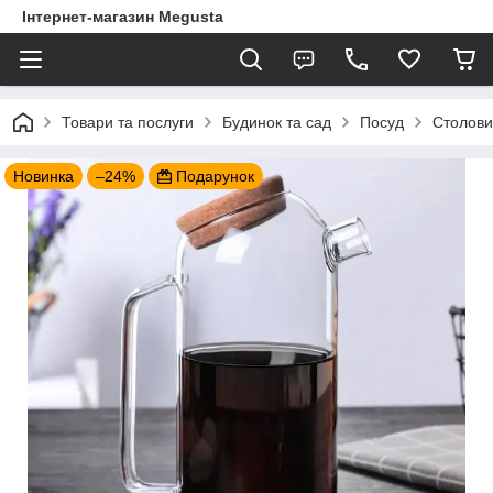
Інтернет-магазин Megusta
Товари та послуги
Будинок та сад
Посуд
Столови
Новинка
–24%
Подарунок