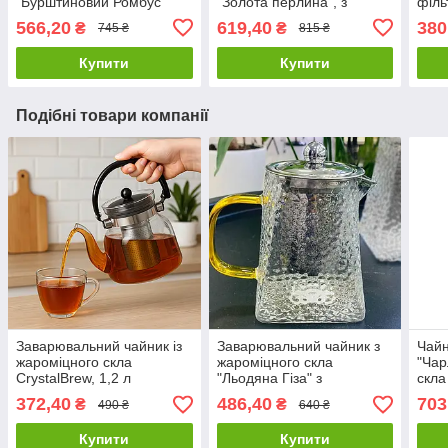
"Бурштиновий Ромбус"
"Золота перлина", з
філь
ситечком
566,20
619,40
380
₴
₴
745 ₴
815 ₴
Купити
Купити
Подібні товари компанії
Заварювальний чайник із
Заварювальний чайник з
Чайн
жароміцного скла
жароміцного скла
"Чар
CrystalBrew, 1,2 л
"Льодяна Гіза" з
скла
металевим ситечком
372,40
486,40
703
₴
₴
490 ₴
640 ₴
Купити
Купити