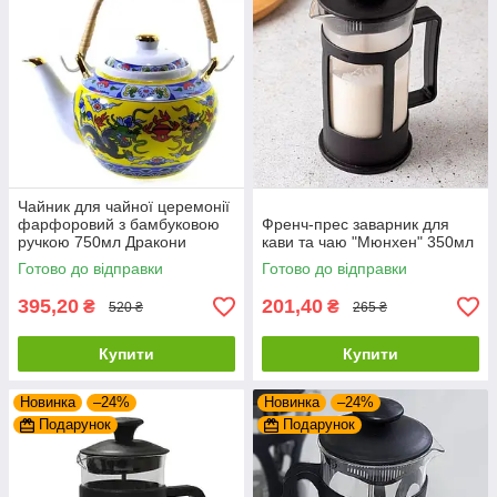
Чайник для чайної церемонії
фарфоровий з бамбуковою
Френч-прес заварник для
ручкою 750мл Дракони
кави та чаю "Мюнхен" 350мл
Готово до відправки
Готово до відправки
395,20
201,40
₴
₴
520 ₴
265 ₴
Купити
Купити
Новинка
–24%
Новинка
–24%
Подарунок
Подарунок