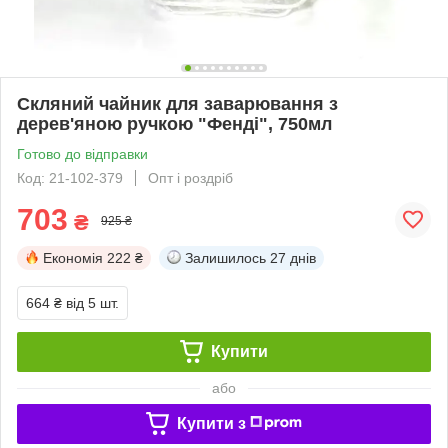
Скляний чайник для заварювання з
дерев'яною ручкою "Фенді", 750мл
Готово до відправки
Код: 21-102-379
Опт і роздріб
703
₴
925 ₴
Економія
222 ₴
Залишилось
27 днів
664 ₴
від 5 шт.
Купити
або
Купити з