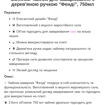
дерев'яною ручкою "Фенді", 750мл
Переваги:
🎨 Елегантний дизайн "Фенді"
💎 Виготовлений з міцного жаростійкого скла
🍵 Об'єм підходить для заварювання
чаю
на кілька
чашок
🍳 Можна використовувати на плиті
🌲 Дерев'яна ручка надає чайнику натурального та
стильного вигляду.
🌿 Прозоре скло дозволяє спостерігати за процесом
заварювання
🧼 Легкий догляд та чищення
Опис:
✨ Чайник-заварник "Фенді" поєднує в собі елегантність та
функціональність. Виготовлений із міцного жароміцного скла,
він пропонує унікальний досвід заварювання чаю та підходить
для використання на плиті.
🍵 З його об'ємом 750 мл чайник ідеально підходить для