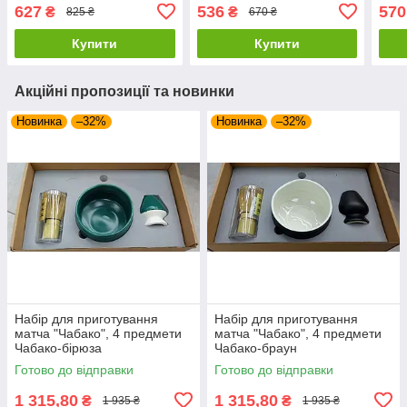
1200
)
627
536
570
₴
₴
825 ₴
670 ₴
Купити
Купити
Акційні пропозиції та новинки
Новинка
–32%
Новинка
–32%
Набір для приготування
Набір для приготування
матча "Чабако", 4 предмети
матча "Чабако", 4 предмети
Чабако-бірюза
Чабако-браун
Готово до відправки
Готово до відправки
1 315,80
1 315,80
₴
₴
1 935 ₴
1 935 ₴