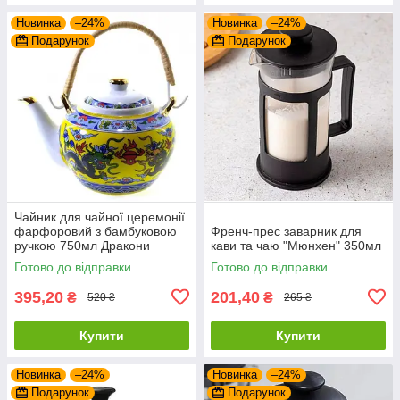
Новинка
–24%
Новинка
–24%
Подарунок
Подарунок
Чайник для чайної церемонії
фарфоровий з бамбуковою
Френч-прес заварник для
ручкою 750мл Дракони
кави та чаю "Мюнхен" 350мл
Готово до відправки
Готово до відправки
395,20
201,40
₴
₴
520 ₴
265 ₴
Купити
Купити
Новинка
–24%
Новинка
–24%
Подарунок
Подарунок