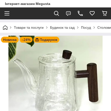
Інтернет-магазин Megusta
Товари та послуги
Будинок та сад
Посуд
Столови
Новинка
–24%
Подарунок