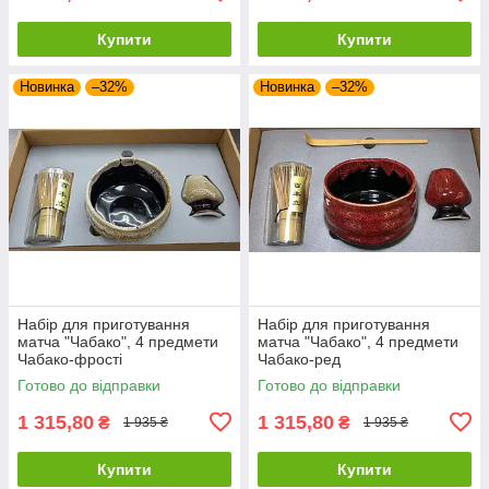
Купити
Купити
Новинка
–32%
Новинка
–32%
Набір для приготування
Набір для приготування
матча "Чабако", 4 предмети
матча "Чабако", 4 предмети
Чабако-фрості
Чабако-ред
Готово до відправки
Готово до відправки
1 315,80
1 315,80
₴
₴
1 935 ₴
1 935 ₴
Купити
Купити