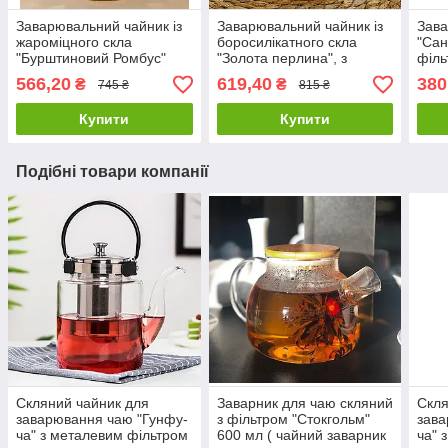
Заварювальний чайник із
Заварювальний чайник із
Зава
жароміцного скла
боросилікатного скла
"Сан
"Бурштиновий Ромбус"
"Золота перлина", з
філь
ситечком
566,20
619,40
380
₴
₴
745 ₴
815 ₴
Купити
Купити
Подібні товари компанії
Скляний чайник для
Заварник для чаю скляний
Скля
заварювання чаю "Гунфу-
з фільтром "Стокгольм"
зава
ча" з металевим фільтром
600 мл ( чайний заварник
ча" 