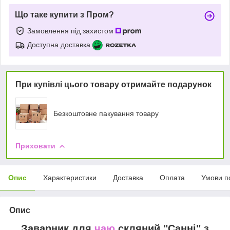
Що таке купити з Пром?
Замовлення під захистом
Доступна доставка
При купівлі цього товару отримайте подарунок
Безкоштовне пакування товару
Приховати
Опис
Характеристики
Доставка
Оплата
Умови п
Опис
Заварник для
чаю
скляний "Санні" з