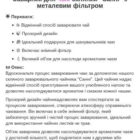
металевим фільтром
🌟 Переваги:
☕ Відмінний спосіб заварювати чай
🍃 Прозорий дизайн
🎁 Ідеальний подарунок для шанувальників чаю
🌼 Включає знімний фільтр
💧 Великий об'єм для насолоди ароматним чаєм
📜 Опис:
Вдоскональте процес заварювання чаю за допомогою нашого
скляного заварювального чайника "Санні". Цей чайник надає
відмінний спосіб приготування вашого улюбленого напою та
дозволяє насолоджуватися ароматом і смаком кожної чашки.
Прозорий дизайн чайникадозволяє вам спостерігати за
процесом заварювання, створюючи атмосферу справжнього
чаювання. Він включає в себе знімний фільтр, який
забезпечує зручний і чистий процес заварювання, ідеальний
для використання чайних листків чи трав.
Об'єм заварника дозволяє насолоджуватися ароматним чаєм
у достатній кількості, щоб поділитися ним з друзями або