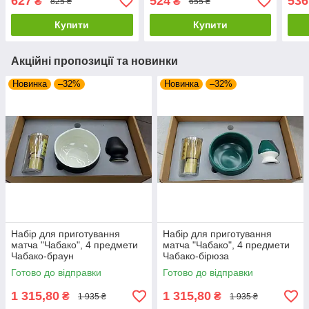
627
524
536
₴
₴
825 ₴
655 ₴
Купити
Купити
Акційні пропозиції та новинки
Новинка
–32%
Новинка
–32%
Набір для приготування
Набір для приготування
матча "Чабако", 4 предмети
матча "Чабако", 4 предмети
Чабако-браун
Чабако-бірюза
Готово до відправки
Готово до відправки
1 315,80
1 315,80
₴
₴
1 935 ₴
1 935 ₴