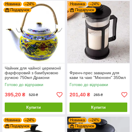
Новинка
–24%
Новинка
–24%
Подарунок
Подарунок
Чайник для чайної церемонії
фарфоровий з бамбуковою
Френч-прес заварник для
ручкою 750мл Дракони
кави та чаю "Мюнхен" 350мл
Готово до відправки
Готово до відправки
395,20
201,40
₴
₴
520 ₴
265 ₴
Купити
Купити
Новинка
–24%
Новинка
–24%
Подарунок
Подарунок