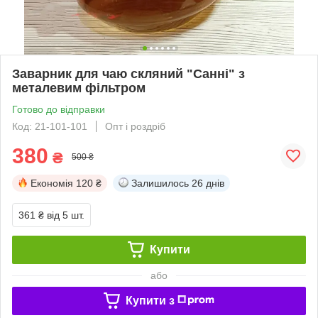
Заварник для чаю скляний "Санні" з
металевим фільтром
Готово до відправки
Код: 21-101-101
Опт і роздріб
380
₴
500 ₴
Економія
120 ₴
Залишилось
26 днів
361 ₴
від 5 шт.
Купити
або
Купити з