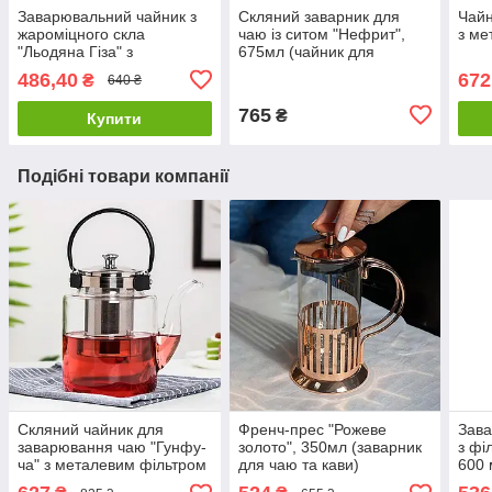
Заварювальний чайник з
Скляний заварник для
Чайн
жароміцного скла
чаю із ситом "Нефрит",
з ме
"Льодяна Гіза" з
675мл (чайник для
металевим ситечком
заварки)
486,40
672
₴
640 ₴
765
₴
Купити
Подібні товари компанії
Скляний чайник для
Френч-прес "Рожеве
Зава
заварювання чаю "Гунфу-
золото", 350мл (заварник
з фі
ча" з металевим фільтром
для чаю та кави)
600 
1200
)