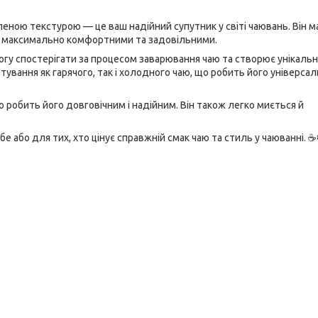
еною текстурою — це ваш надійний супутник у світі чаювань. Він ма
аю максимально комфортними та задовільними.
гу спостерігати за процесом заварювання чаю та створює унікальн
ування як гарячого, так і холодного чаю, що робить його універса
о робить його довговічним і надійним. Він також легко миється й
 або для тих, хто цінує справжній смак чаю та стиль у чаюванні. ☕