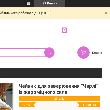
Кошик
йближчого робочого дня (10.08).
Кошик
Чайник для заварювання "Чарлі"
із жароміцного скла
25 днів
Новинка
–24%