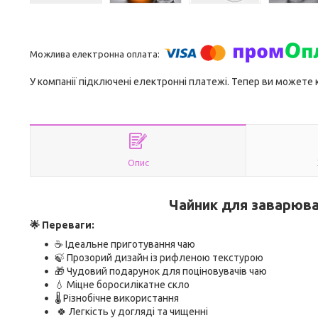
У компанії підключені електронні платежі. Тепер ви можете
Опис
Чайник для заварюва
🌟 Переваги:
☕ Ідеальне приготування чаю
🍃 Прозорий дизайн із рифленою текстурою
🎁 Чудовий подарунок для поціновувачів чаю
💧 Міцне боросилікатне скло
🌡️ Різнобічне використання
🍀 Легкість у догляді та чищенні