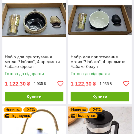
Набір для приготування
Набір для приготування
матча "Чабако", 4 предмети
матча "Чабако", 4 предмети
Чабако-фрості
Чабако-браун
Готово до відправки
Готово до відправки
1 122,30
1 122,30
₴
₴
1 935 ₴
1 935 ₴
Купити
Купити
Новинка
–24%
Новинка
–24%
Подарунок
Подарунок