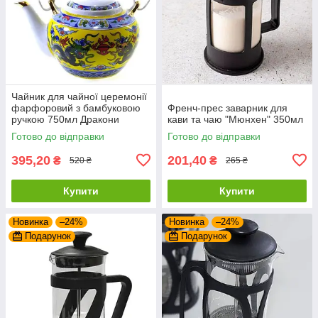
Чайник для чайної церемонії
фарфоровий з бамбуковою
Френч-прес заварник для
ручкою 750мл Дракони
кави та чаю "Мюнхен" 350мл
Готово до відправки
Готово до відправки
395,20
201,40
₴
₴
520 ₴
265 ₴
Купити
Купити
Новинка
–24%
Новинка
–24%
Подарунок
Подарунок