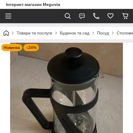
Інтернет-магазин Megusta
Товари та послуги
Будинок та сад
Посуд
Столови
Новинка
–24%