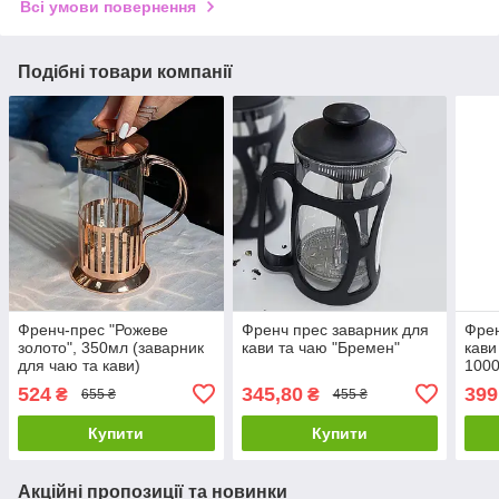
Всі умови повернення
Подібні товари компанії
Френч-прес "Рожеве
Френч прес заварник для
Френ
золото", 350мл (заварник
кави та чаю "Бремен"
кави
для чаю та кави)
100
524
345,80
399
₴
₴
655 ₴
455 ₴
Купити
Купити
Акційні пропозиції та новинки