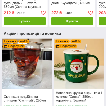
сухоцвітами "Flowers",
дном "Сухоцвіти", 450мл
сухо
330мл (Скляна кружка з
200м
подвійним дном)
подв
212
272
208
₴
₴
265 ₴
340 ₴
Купити
Купити
Акційні пропозиції та новинки
Новинка
–24%
Новинка
–20%
Подарунок
Подарунок
Новорічна кружка з кришкою і
Склянка з подвійними
ложкою "Санта", 380мл,
стінками "Скул чай", 250мл
керамічна, Зелений