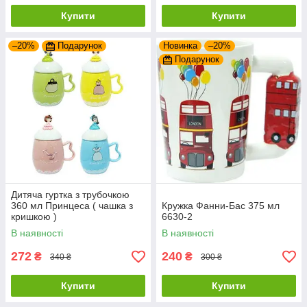
Купити
Купити
–20%
Подарунок
Новинка
–20%
Подарунок
Дитяча гуртка з трубочкою
360 мл Принцеса ( чашка з
Кружка Фанни-Бас 375 мл
кришкою )
6630-2
В наявності
В наявності
272
240
₴
₴
340 ₴
300 ₴
Купити
Купити