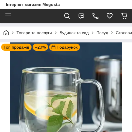
Інтернет-магазин Megusta
Товари та послуги
Будинок та сад
Посуд
Столови
Топ продажів
–20%
Подарунок