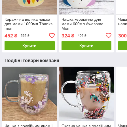
Керамічна велика чашка
Чашка керамічна для
Чашк
для мами 1000мл Thanks
мами 600мл Awesome
нап
mom
Mom
452
324
300
₴
₴
565 ₴
405 ₴
Купити
Купити
Подібні товари компанії
Чашка з подвійним дном і
Скляна чашка з подвійним
Чашк