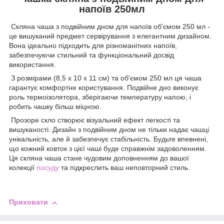
напоїв 250мл
Скляна чаша з подвійним дном для напоїв об'ємом 250 мл -
це вишуканий предмет сервірування з елегантним дизайном.
Вона ідеально підходить для різноманітних напоїв,
забезпечуючи стильний та функціональний досвід
використання.
З розмірами (8,5 х 10 х 11 см) та об'ємом 250 мл ця чаша
гарантує комфортне користування. Подвійне дно виконує
роль термоізолятора, зберігаючи температуру напою, і
робить чашку більш міцною.
Прозоре скло створює візуальний ефект легкості та
вишуканості. Дизайн з подвійним дном не тільки надає чашці
унікальність, але й забезпечує стабільність. Будьте впевнені,
що кожний ковток з цієї чаші буде справжнім задоволенням.
Ця скляна чаша стане чудовим доповненням до вашої
колекції
посуду
та підкреслить ваш неповторний стиль.
Приховати