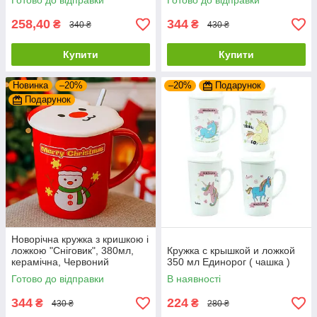
Готово до відправки
Готово до відправки
258,40
344
₴
₴
340 ₴
430 ₴
Купити
Купити
Новинка
–20%
–20%
Подарунок
Подарунок
Новорічна кружка з кришкою і
ложкою "Сніговик", 380мл,
Кружка с крышкой и ложкой
керамічна, Червоний
350 мл Единорог ( чашка )
Готово до відправки
В наявності
344
224
₴
₴
430 ₴
280 ₴