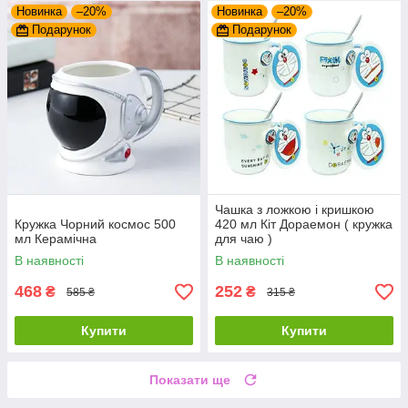
Новинка
–20%
Новинка
–20%
Подарунок
Подарунок
Чашка з ложкою і кришкою
Кружка Чорний космос 500
420 мл Кіт Дораемон ( кружка
мл Керамічна
для чаю )
В наявності
В наявності
468
252
₴
₴
585 ₴
315 ₴
Купити
Купити
Показати ще