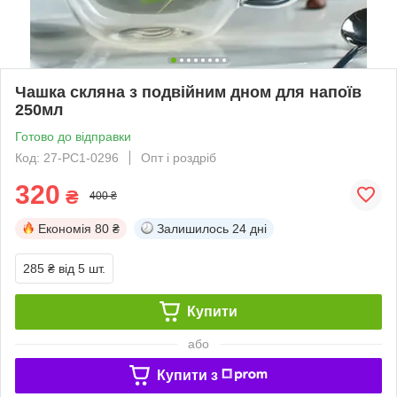
Чашка скляна з подвійним дном для напоїв
250мл
Готово до відправки
Код: 27-PC1-0296
Опт і роздріб
320
₴
400 ₴
Економія
80 ₴
Залишилось
24 дні
285 ₴
від 5 шт.
Купити
або
Купити з