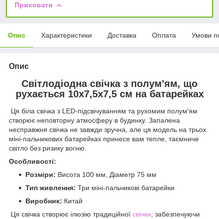
Приховати
Опис
Характеристики
Доставка
Оплата
Умови п
Опис
Світлодіодна свічка з полум'ям, що
рухається 10х7,5х7,5 см на батарейках
Ця біла свічка з LED-підсвічуванням та рухомим полум'ям
створює неповторну атмосферу в будинку. Запалена
несправжня свічка не завжди зручна, але ця модель на трьох
міні-пальчикових батарейках принесе вам тепле, таємниче
світло без ризику вогню.
Особливості:
Розміри:
Висота 100 мм, Діаметр 75 мм
Тип живлення:
Три міні-пальчикові батарейки
Виробник:
Китай
Ця свічка створює ілюзію традиційної
свічки
, забезпечуючи