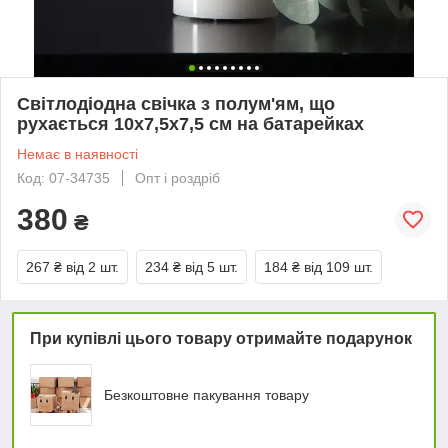
Світлодіодна свічка з полум'ям, що
рухається 10х7,5х7,5 см на батарейках
Немає в наявності
Код: 07-34735
Опт і роздріб
380
₴
267 ₴
від 2 шт.
234 ₴
від 5 шт.
184 ₴
від 109 шт.
При купівлі цього товару отримайте подарунок
Безкоштовне пакування товару