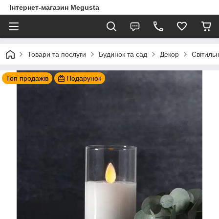
Інтернет-магазин Megusta
Товари та послуги
Будинок та сад
Декор
Світиль
Топ продажів
Подарунок