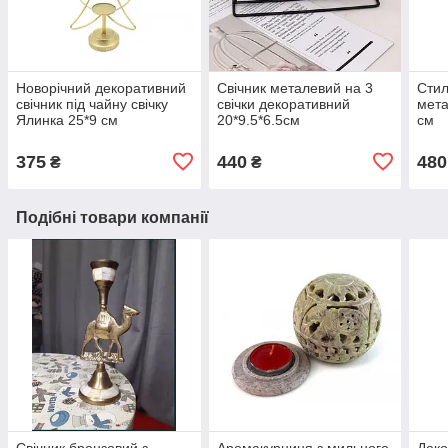
Новорічний декоративний
Свічник металевий на 3
Стил
свічник під чайну свічку
свічки декоративний
мета
Ялинка 25*9 см
20*9.5*6.5см
см
375
440
480
₴
₴
Подібні товари компанії