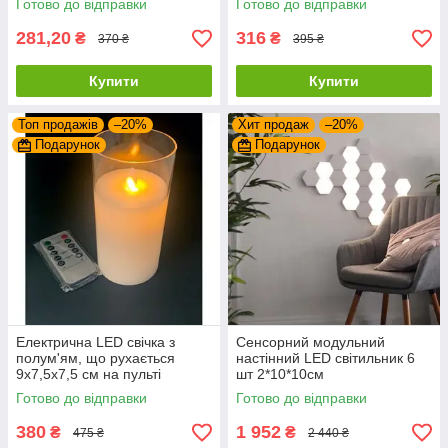
Готово до відправки
Готово до відправки
281,20
316
₴
₴
370 ₴
395 ₴
Купити
Купити
Топ продажів
–20%
Хит продаж
–20%
Подарунок
Подарунок
Електрична LED свічка з
Сенсорний модульний
полум'ям, що рухається
настінний LED світильник 6
9х7,5х7,5 см на пульті
шт 2*10*10см
управління
Готово до відправки
Готово до відправки
380
1 952
₴
₴
475 ₴
2 440 ₴