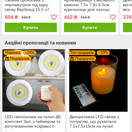
Свічник бронзовий з
Аромакурниця з мильного
Деко
перламутром під одну
каменю 7.5х 7.8х 6.5см,
вигл
свічку Верблюд 15,5 х7,
курильниця для пахощі
віск
5х5, 2см
Хелл
504
412
376
₴
₴
630 ₴
515 ₴
Купити
Купити
Акційні пропозиції та новинки
Новинка
–24%
Топ продажів
–20%
Подарунок
Подарунок
LED світильники на пульті ДК,
Декоративна LED свічка з
комплект 3шт, з таймером та
полум'ям, що рухається
регулюванням яскравості
7,5х7,5х15см на пульті
(Лампи на пульті керування)
управління