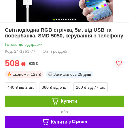
Світлодіодна RGB стрічка, 5м, від USB та
повербанка, SMD 5050, керування з телефону
Готово до відправки
Код: 24-1763-77
Опт і роздріб
508
₴
635 ₴
Економія
127 ₴
Залишилось
25 днів
440 ₴
від 2 шт.
380 ₴
від 5 шт.
260 ₴
від 77 шт.
Купити
або
Купити з