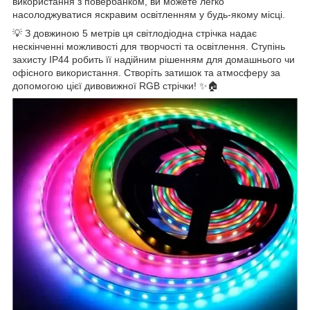
використання з повербанком, ви можете легко
насолоджуватися яскравим освітленням у будь-якому місці.
💡 З довжиною 5 метрів ця світлодіодна стрічка надає
нескінченні можливості для творчості та освітлення. Ступінь
захисту IP44 робить її надійним рішенням для домашнього чи
офісного використання. Створіть затишок та атмосферу за
допомогою цієї дивовижної RGB стрічки! ✨🏠