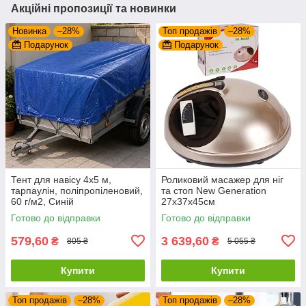
Акційні пропозиції та новинки
Новинка
–28%
Топ продажів
–28%
Подарунок
Подарунок
Тент для навісу 4x5 м,
Роликовий масажер для ніг
тарпаулін, поліпропіленовий,
та стоп New Generation
60 г/м2, Синій
27х37х45см
Готово до відправки
Готово до відправки
579,60
3 639,60
₴
₴
805 ₴
5 055 ₴
Купити
Купити
Топ продажів
–28%
Топ продажів
–28%