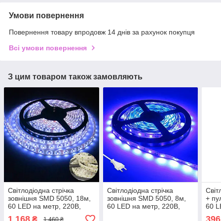
Умови повернення
Повернення товару впродовж 14 днів за рахунок покупця
Всі умови повернення
З цим товаром також замовляють
Світлодіодна стрічка
Світлодіодна стрічка
Світ
зовнішня SMD 5050, 18м,
зовнішня SMD 5050, 8м,
+ пу
60 LED на метр, 220В,
60 LED на метр, 220В,
60 L
статичний режим, IP65
статичний режим, IP65
IP44
1 168
396
₴
1 460 ₴