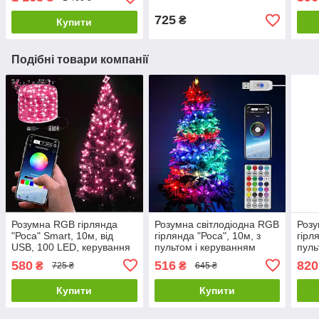
725
₴
Купити
Подібні товари компанії
Розумна RGB гірлянда
Розумна світлодіодна RGB
Розу
"Роса" Smart, 10м, від
гірлянда "Роса", 10м, з
гірл
USB, 100 LED, керування
пультом і керуванням
пуль
смартфоном, Bluetooth,
смартфоном, Bluetooth,
смар
580
516
820
₴
₴
725 ₴
645 ₴
IP44
100 LED, від USB
200 
Купити
Купити