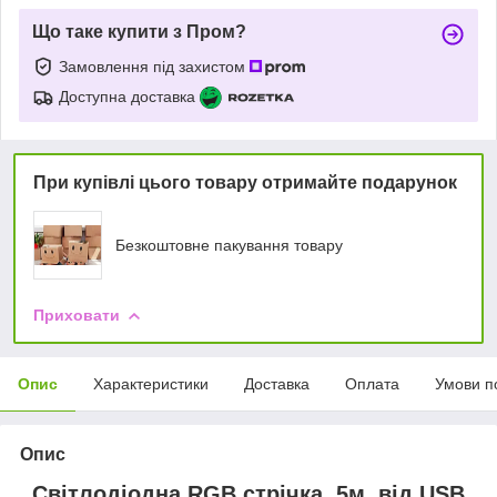
Що таке купити з Пром?
Замовлення під захистом
Доступна доставка
При купівлі цього товару отримайте подарунок
Безкоштовне пакування товару
Приховати
Опис
Характеристики
Доставка
Оплата
Умови п
Опис
Світлодіодна RGB стрічка, 5м, від USB