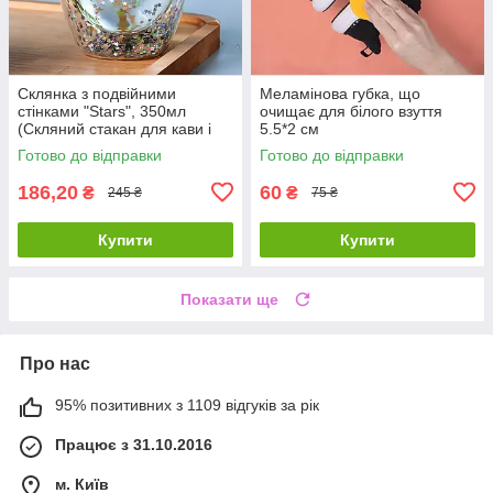
Склянка з подвійними
Меламінова губка, що
стінками "Stars", 350мл
очищає для білого взуття
(Скляний стакан для кави і
5.5*2 см
чаю)
Готово до відправки
Готово до відправки
186,20
60
₴
₴
245 ₴
75 ₴
Купити
Купити
Показати ще
Про нас
95% позитивних з 1109 відгуків за рік
Працює з 31.10.2016
м. Київ