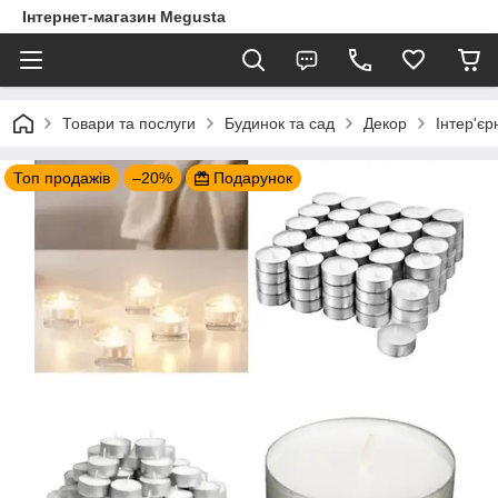
Інтернет-магазин Megusta
Товари та послуги
Будинок та сад
Декор
Інтер'єр
Топ продажів
–20%
Подарунок