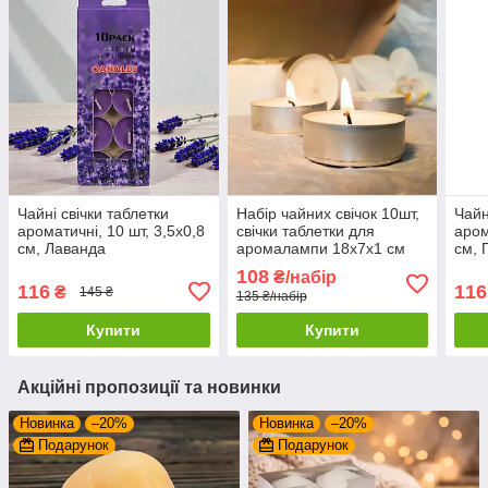
Чайні свічки таблетки
Набір чайних свічок 10шт,
Чайн
ароматичні, 10 шт, 3,5x0,8
свічки таблетки для
аром
см, Лаванда
аромалампи 18х7х1 см
см, 
(Ароматизовані свічки для
(Аро
108
₴/набір
дому)
дому
116
116
₴
145 ₴
135 ₴/набір
Купити
Купити
Акційні пропозиції та новинки
Новинка
–20%
Новинка
–20%
Подарунок
Подарунок