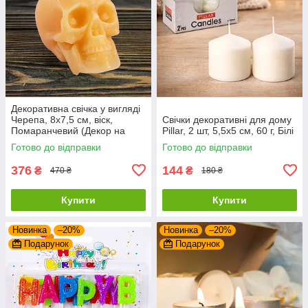
Декоративна свічка у вигляді
Черепа, 8x7,5 см, віск,
Свічки декоративні для дому
Помаранчевий (Декор на
Pillar, 2 шт, 5,5x5 см, 60 г, Білі
Хелловін)
Готово до відправки
Готово до відправки
376
144
₴
₴
470 ₴
180 ₴
Купити
Купити
Новинка
–20%
Новинка
–20%
Подарунок
Подарунок