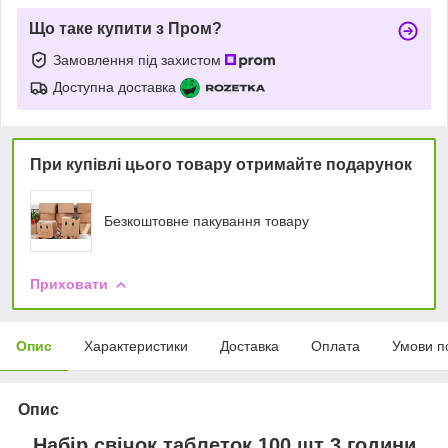
Що таке купити з Пром?
Замовлення під захистом
Доступна доставка
При купівлі цього товару отримайте подарунок
Безкоштовне пакування товару
Приховати
Опис
Характеристики
Доставка
Оплата
Умови п
Опис
Набір свічок таблеток 100 шт 3 години