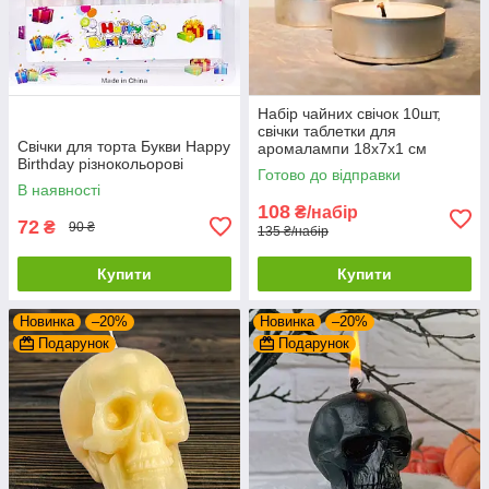
Набір чайних свічок 10шт,
свічки таблетки для
Свічки для торта Букви Happy
аромалампи 18х7х1 см
Birthday різнокольорові
Готово до відправки
В наявності
108
₴/набір
72
₴
90 ₴
135 ₴/набір
Купити
Купити
Новинка
–20%
Новинка
–20%
Подарунок
Подарунок