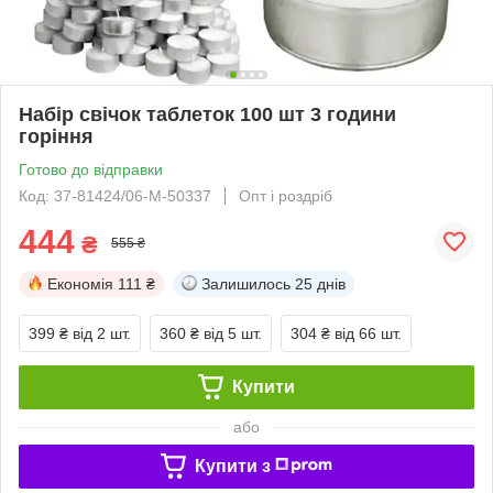
Набір свічок таблеток 100 шт 3 години
горіння
Готово до відправки
Код: 37-81424/06-M-50337
Опт і роздріб
444
₴
555 ₴
Економія
111 ₴
Залишилось
25 днів
399 ₴
від 2 шт.
360 ₴
від 5 шт.
304 ₴
від 66 шт.
Купити
або
Купити з