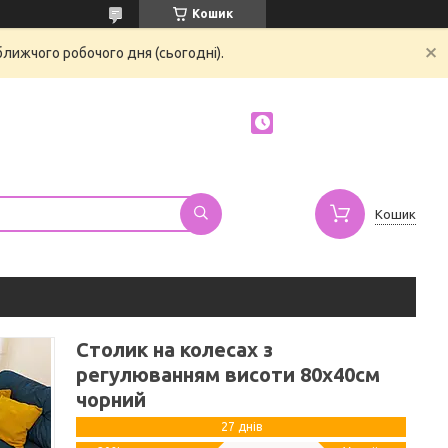
Кошик
ближчого робочого дня (сьогодні).
Кошик
Столик на колесах з
регулюванням висоти 80х40см
чорний
27 днів