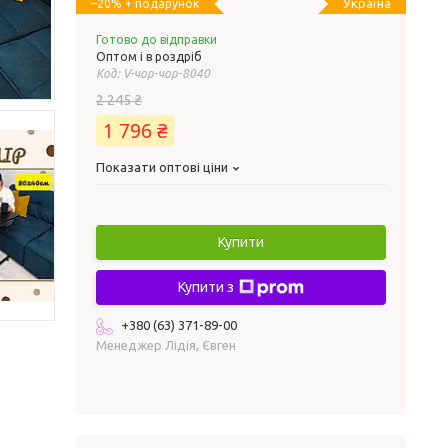
Україна
–20%
Готово до відправки
Оптом і в роздріб
Код:
V-чор-чор-8040
2 245 ₴
1 796 ₴
Показати оптові ціни
Купити
Купити з
+380 (63) 371-89-00
Менеджер Лідія, Євген