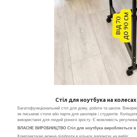
Стіл для ноутбука на колеса
Багатофункціональний стіл для дому, роботи та школи. Використ
як письмові столи або парти для школярів і студентів. Коліща
використанні для людей різного зросту. Є можливість регулюван
ВЛАСНЕ ВИРОБНИЦТВО Стіл для ноутбука виробляється в У
Комплектацію можна підібрати в кількох варіантах на вибір: