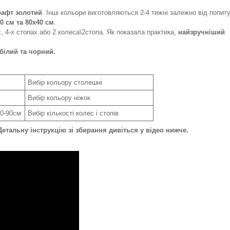
рафт золотий
. Інші кольори виготовляються 2-4 тижні залежно від попиту
0 см та 80х40 см
.
х, 4-х стопах або 2 колеса\2стопа. Як показала практика,
найзручніший
білий та чорний.
Вибір кольору столешні
Вибір кольору ніжок
70-90см
Вибір кількості колес і стопів
Детальну інструкцію зі збирання дивіться у відео нижче.