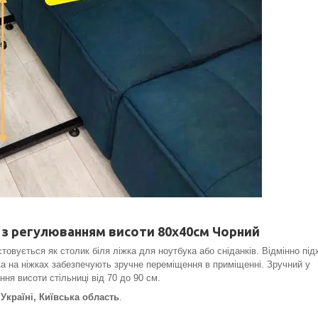
х з регулюванням висоти 80х40см Чорний
овується як столик біля ліжка для ноутбука або сніданків. Відмінно під
тка на ніжках забезпечують зручне переміщення в приміщенні. Зручний у
ня висоти стільниці від 70 до 90 см.
країні, Київська область
.