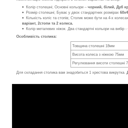
Колір столешні; Основні кольори –
чорний, білий, Дуб к
Розмір столешні; Буває у двох стандартних розмірах
60х4
Кількість коліс та стопів; Столик може бути на 4-х колеса
варіант, 2стопи та 2 колеса.
Колір металевих ніжок. Два стандартні кольори на вибір -
Особливість столика:
Товщина столешні 18мм
Висота колеса з ніжкою 75мм
Регулювання висоти столешні 
Для складання столика вам знадобиться 1 хрестова викрутка.