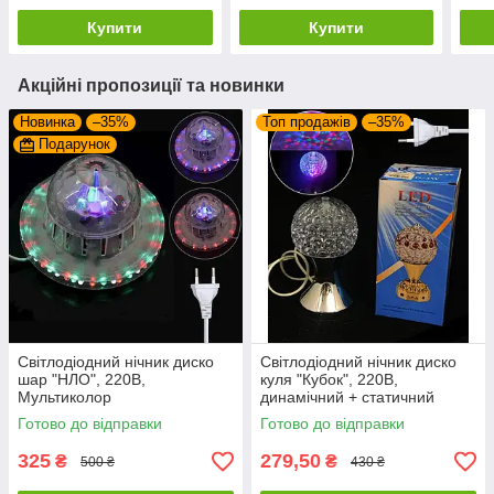
Купити
Купити
Акційні пропозиції та новинки
Новинка
–35%
Топ продажів
–35%
Подарунок
Світлодіодний нічник диско
Світлодіодний нічник диско
шар "НЛО", 220В,
куля "Кубок", 220В,
Мультиколор
динамічний + статичний
режими, Мультиколор
Готово до відправки
Готово до відправки
325
279,50
₴
₴
500 ₴
430 ₴