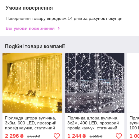
Умови повернення
Повернення товару впродовж 14 днів за рахунок покупця
Всі умови повернення
Подібні товари компанії
Гірлянда штора вулична,
Гірлянда штора вулична,
Гірл
3x3м, 600 LED, прозорий
3x2м, 400 LED, прозорий
вули
провід каучук, статичний
провід каучук, статичний
100 
режим
режим Білий
режи
2 296
1 244
1 0
₴
₴
2 870 ₴
1 555 ₴