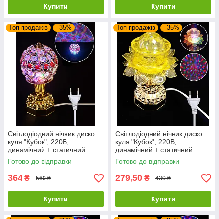
Купити
Купити
Топ продажів
–35%
Топ продажів
–35%
Світлодіодний нічник диско
Світлодіодний нічник диско
куля "Кубок", 220В,
куля "Кубок", 220В,
динамічний + статичний
динамічний + статичний
режими, Мультиколор
режими, Мультиколор
Готово до відправки
Готово до відправки
364
279,50
₴
₴
560 ₴
430 ₴
Купити
Купити