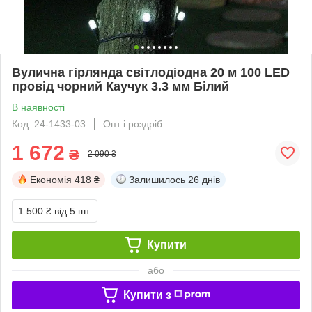
Вулична гірлянда світлодіодна 20 м 100 LED
провід чорний Каучук 3.3 мм Білий
В наявності
Код: 24-1433-03
Опт і роздріб
1 672
₴
2 090 ₴
Економія
418 ₴
Залишилось
26 днів
1 500 ₴
від 5 шт.
Купити
або
Купити з