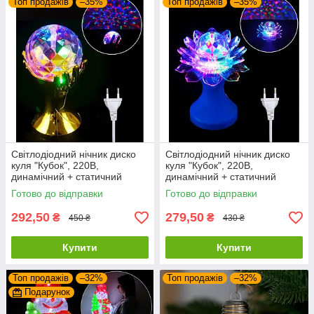
Топ продажів
–35%
Топ продажів
–35%
Світлодіодний нічник диско
Світлодіодний нічник диско
куля "Кубок", 220В,
куля "Кубок", 220В,
динамічний + статичний
динамічний + статичний
режими, Мультиколор
режими, Мультиколор
Готово до відправки
Готово до відправки
292,50
279,50
₴
₴
450 ₴
430 ₴
Купити
Купити
Топ продажів
–32%
Топ продажів
–32%
Подарунок