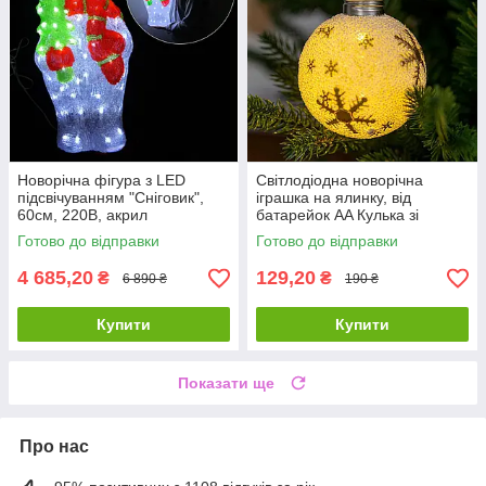
Новорічна фігура з LED
Світлодіодна новорічна
підсвічуванням "Сніговик",
іграшка на ялинку, від
60см, 220В, акрил
батарейок AA Кулька зі
срібною сніжинкою
Готово до відправки
Готово до відправки
4 685,20
129,20
₴
₴
6 890 ₴
190 ₴
Купити
Купити
Показати ще
Про нас