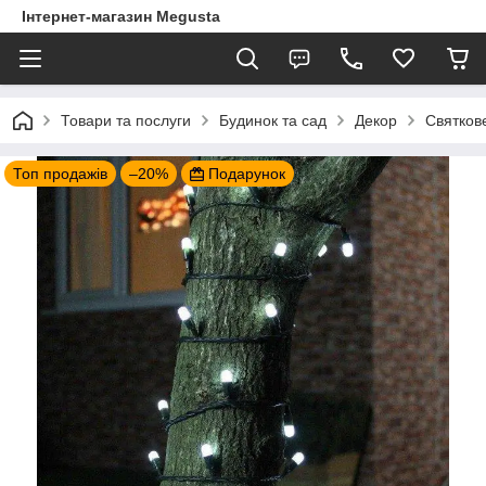
Інтернет-магазин Megusta
Товари та послуги
Будинок та сад
Декор
Святков
Топ продажів
–20%
Подарунок