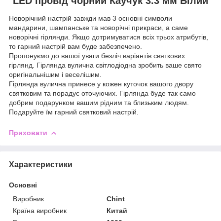
LED провід чорний Каучук 3.3 мм Білий
Новорічний настрій завжди мав 3 основні символи
мандарини, шампанське та новорічні прикраси, а саме
новорічні гірлянди. Якщо дотримуватися всіх трьох атрибутів,
то гарний настрій вам буде забезпечено.
Пропонуємо до вашої уваги безліч варіантів святкових
гірлянд. Гірлянда вулична світлодіодна зробить ваше свято
оригінальнішим і веселішим.
Гірлянда вулична принесе у кожен куточок вашого двору
святковим та порадує оточуючих. Гірлянда буде так само
добрим подарунком вашим рідним та близьким людям.
Подаруйте їм гарний святковий настрій.
Приховати
Характеристики
Основні
Виробник
Chint
Країна виробник
Китай