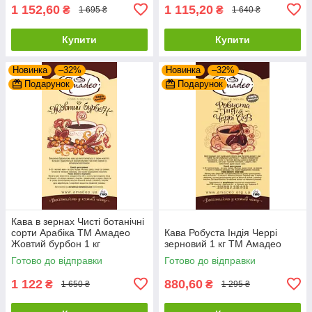
1 152,60
1 115,20
₴
₴
1 695 ₴
1 640 ₴
Купити
Купити
Новинка
–32%
Новинка
–32%
Подарунок
Подарунок
Кава в зернах Чисті ботанічні
сорти Арабіка ТМ Амадео
Кава Робуста Індія Черрі
Жовтий бурбон 1 кг
зерновий 1 кг ТМ Амадео
Готово до відправки
Готово до відправки
1 122
880,60
₴
₴
1 650 ₴
1 295 ₴