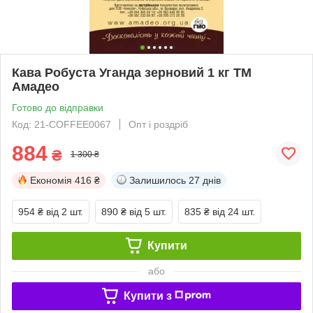
Кава Робуста Уганда зерновий 1 кг ТМ
Амадео
Готово до відправки
Код: 21-COFFEE0067
Опт і роздріб
884
₴
1 300 ₴
Економія
416 ₴
Залишилось
27 днів
954 ₴
від 2 шт.
890 ₴
від 5 шт.
835 ₴
від 24 шт.
Купити
або
Купити з