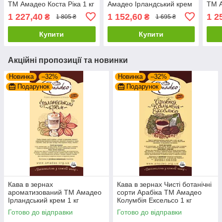
ТМ Амадео Коста Ріка 1 кг
Амадео Ірландський крем
ТМ 
1 кг
Ніка
1 227,40
1 152,60
1 2
₴
₴
1 805 ₴
1 695 ₴
Купити
Купити
Акційні пропозиції та новинки
Новинка
–32%
Новинка
–32%
Подарунок
Подарунок
Кава в зернах
Кава в зернах Чисті ботанічні
ароматизований ТМ Амадео
сорти Арабіка ТМ Амадео
Ірландський крем 1 кг
Колумбія Ексельсо 1 кг
Готово до відправки
Готово до відправки