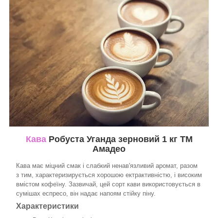
Кава
Робуста Уганда зерновий 1 кг ТМ
Амадео
Кава має міцний смак і слабкий ненав'язливий аромат, разом
з тим, характеризирується хорошою ектрактивністю, і високим
вмістом кофеїну. Зазвичай, цей сорт кави використовується в
сумішах еспресо, він надає напоям стійку піну.
Характеристики