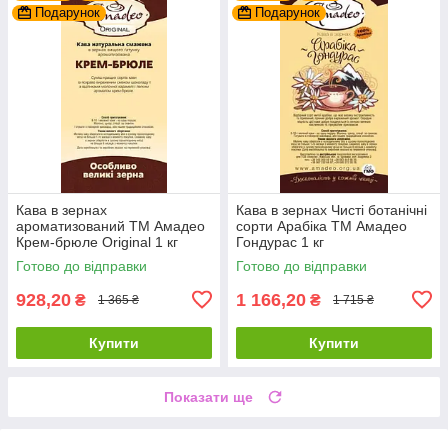
Подарунок
Подарунок
Кава в зернах
Кава в зернах Чисті ботанічні
ароматизований ТМ Амадео
сорти Арабіка ТМ Амадео
Крем-брюле Original 1 кг
Гондурас 1 кг
Готово до відправки
Готово до відправки
928,20
1 166,20
₴
₴
1 365 ₴
1 715 ₴
Купити
Купити
Показати ще