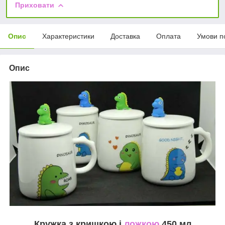
Приховати
Опис
Характеристики
Доставка
Оплата
Умови п
Опис
Кружка з кришкою і
ложкою
450 мл