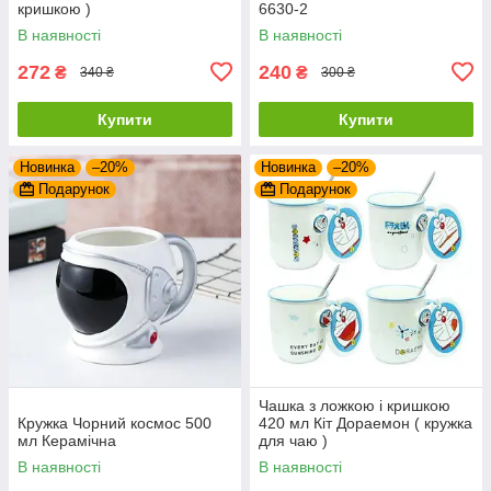
кришкою )
6630-2
В наявності
В наявності
272
240
₴
₴
340 ₴
300 ₴
Купити
Купити
Новинка
–20%
Новинка
–20%
Подарунок
Подарунок
Чашка з ложкою і кришкою
Кружка Чорний космос 500
420 мл Кіт Дораемон ( кружка
мл Керамічна
для чаю )
В наявності
В наявності