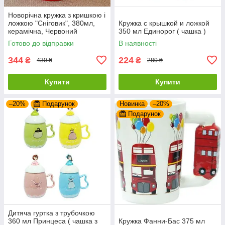
Новорічна кружка з кришкою і
ложкою "Сніговик", 380мл,
Кружка с крышкой и ложкой
керамічна, Червоний
350 мл Единорог ( чашка )
Готово до відправки
В наявності
344
224
₴
₴
430 ₴
280 ₴
Купити
Купити
–20%
Подарунок
Новинка
–20%
Подарунок
Дитяча гуртка з трубочкою
360 мл Принцеса ( чашка з
Кружка Фанни-Бас 375 мл