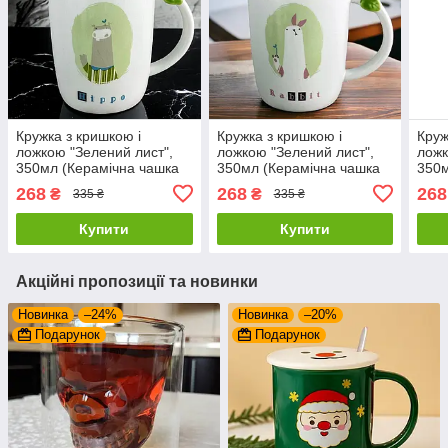
Кружка з кришкою і
Кружка з кришкою і
Круж
ложкою "Зелений лист",
ложкою "Зелений лист",
ложк
350мл (Керамічна чашка
350мл (Керамічна чашка
350м
для кави і чаю) Бегемот
для кави і чаю) Кріль
для 
268
268
268
₴
₴
335 ₴
335 ₴
Купити
Купити
Акційні пропозиції та новинки
Новинка
–24%
Новинка
–20%
Подарунок
Подарунок