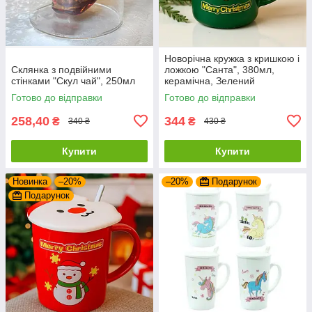
Новорічна кружка з кришкою і
Склянка з подвійними
ложкою "Санта", 380мл,
стінками "Скул чай", 250мл
керамічна, Зелений
Готово до відправки
Готово до відправки
258,40
344
₴
₴
340 ₴
430 ₴
Купити
Купити
Новинка
–20%
–20%
Подарунок
Подарунок