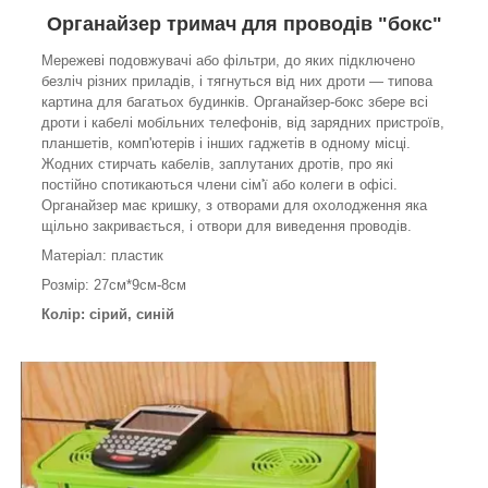
Органайзер тримач для проводів "бокс"
Мережеві подовжувачі або фільтри, до яких підключено
безліч різних приладів, і тягнуться від них дроти — типова
картина для багатьох будинків. Органайзер-бокс збере всі
дроти і кабелі мобільних телефонів, від зарядних пристроїв,
планшетів, комп'ютерів і інших гаджетів в одному місці.
Жодних стирчать кабелів, заплутаних дротів, про які
постійно спотикаються члени сім'ї або колеги в офісі.
Органайзер має кришку, з отворами для охолодження яка
щільно закривається, і отвори для виведення проводів.
Матеріал: пластик
Розмір: 27см*9см-8см
Колір: сірий, синій