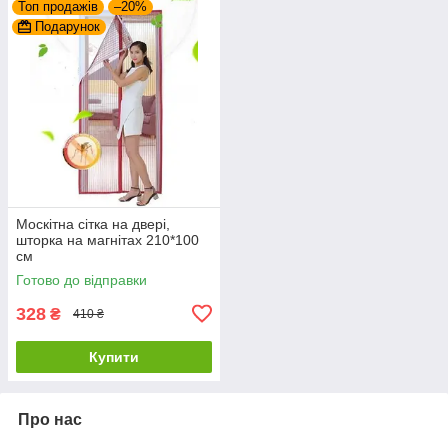
Топ продажів
–20%
Подарунок
Москітна сітка на двері,
шторка на магнітах 210*100
см
Готово до відправки
328
₴
410 ₴
Купити
Про нас