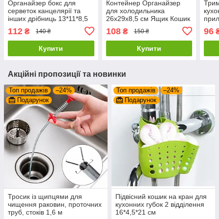
Органайзер бокс для
Контейнер Органайзер
Трим
серветок канцелярії та
для холодильника
кухо
інших дрібниць 13*11*8,5
26х29х8,5 см Ящик Кошик
прил
см
для зберігання овочів та
20*5
112
108
96
₴
₴
140 ₴
150 ₴
фруктів
Беж
Купити
Купити
Акційні пропозиції та новинки
Топ продажів
–24%
Топ продажів
–24%
Подарунок
Подарунок
Тросик із щипцями для
Підвісний кошик на кран для
чищення раковин, проточних
кухонних губок 2 відділення
труб, стоків 1,6 м
16*4,5*21 см