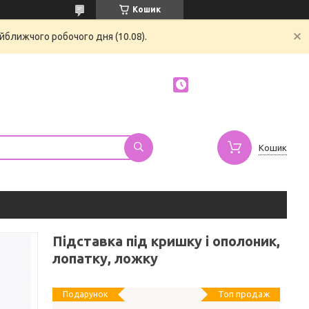
Кошик
йближчого робочого дня (10.08).
Кошик
Підставка під кришку і ополоник,
лопатку, ложку
Топ продаж
Подарунок